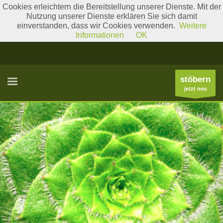
Cookies erleichtern die Bereitstellung unserer Dienste. Mit der
Nutzung unserer Dienste erklären Sie sich damit
einverstanden, dass wir Cookies verwenden.
Weitere
Literatur
Gattungslisten
Informationen
OK
stöbern
jetzt neu