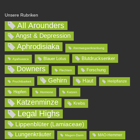
Unsere Rubriken
All Arounders
Angst & Depression
Aphrodisiaka
Atemwegserkrankung
Blutdrucksenker
Blauer Lotus
Ayahuasca
Downers
Forschung
Flechten
Gehirn
Haut
Heilpflanze
Fruchtbarkeit
Hopfen
Hormone
Katzen
Katzenminze
Krebs
Legal Highs
Lippenblüter (Lamiaceae)
Lungenkräuter
MAO-Hemmer
Magen-Darm