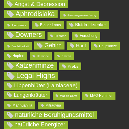
Angst & Depression
Aphrodisiaka
Atemwegserkrankung
Blutdrucksenker
Blauer Lotus
Ayahuasca
Downers
Forschung
Flechten
Gehirn
Haut
Heilpflanze
Fruchtbarkeit
Hopfen
Hormone
Katzen
Katzenminze
Krebs
Legal Highs
Lippenblüter (Lamiaceae)
Lungenkräuter
MAO-Hemmer
Magen-Darm
Marihuanilla
Mitragyna
natürliche Beruhigungsmittel
natürliche Energizer