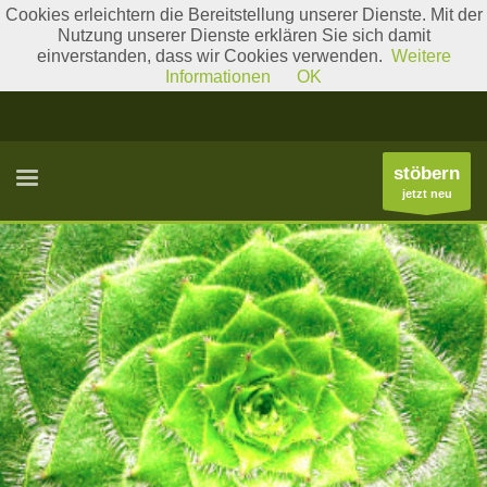
Cookies erleichtern die Bereitstellung unserer Dienste. Mit der
Nutzung unserer Dienste erklären Sie sich damit
einverstanden, dass wir Cookies verwenden.
Weitere
Literatur
Gattungslisten
Informationen
OK
stöbern
jetzt neu