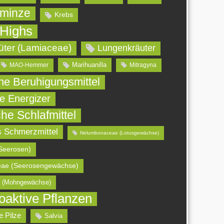
minze
Krebs
 Highs
üter (Lamiaceae)
Lungenkräuter
Marihuanilla
MAO-Hemmer
Mitragyna
che Beruhigungsmittel
he Energizer
che Schlafmittel
s Schmerzmittel
Nelumbonaceae (Lotusgewächse)
Seerosen)
ae (Seerosengewächse)
 (Mohngewächse)
oaktive Pflanzen
e Pilze
Salvia