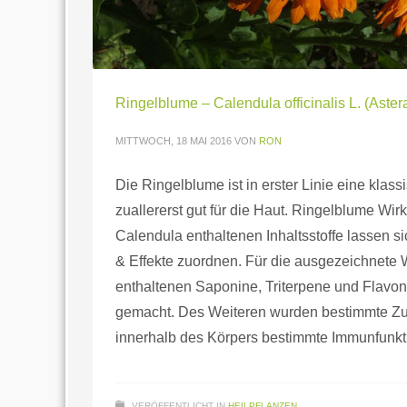
Ringelblume – Calendula officinalis L. (Aste
MITTWOCH, 18 MAI 2016
VON
RON
Die Ringelblume ist in erster Linie eine klass
zuallererst gut für die Haut. Ringelblume Wir
Calendula enthaltenen Inhaltsstoffe lassen 
& Effekte zuordnen. Für die ausgezeichnete
enthaltenen Saponine, Triterpene und Flavon
gemacht. Des Weiteren wurden bestimmte Zuck
innerhalb des Körpers bestimmte Immunfunk
VERÖFFENTLICHT IN
HEILPFLANZEN