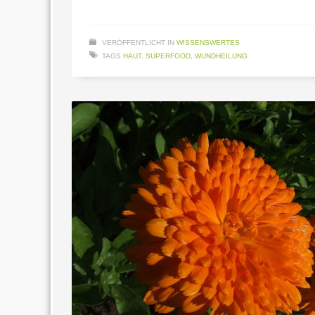
VERÖFFENTLICHT IN
WISSENSWERTES
TAGS
HAUT
,
SUPERFOOD
,
WUNDHEILUNG