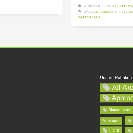
VERÖFFENTLICHT IN
HEILPFLAN
TAGS
ALL AROUNDERS
,
PSYCHOA
WUNDHEILUNG
Unsere Rubriken
All Ar
Aphrod
Blauer Lotus
Flechten
Haut