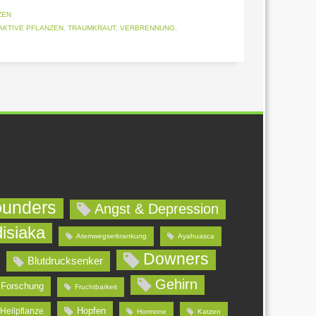
ZEN
KTIVE PFLANZEN
,
TRAUMKRAUT
,
VERBRENNUNG
,
ounders
Angst & Depression
isiaka
Atemwegserkrankung
Ayahuasca
Downers
Blutdrucksenker
Gehirn
Forschung
Fruchtbarkeit
Hopfen
Heilpflanze
Hormone
Katzen