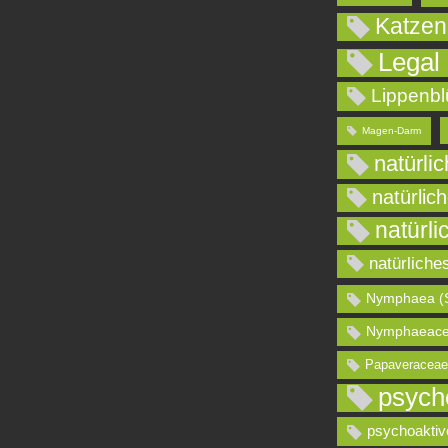
Katzen
Legal
Lippenbl
Magen-Darm
natürli
natürlic
natürli
natürliche
Nymphaea (
Nymphaeace
Papaveraceae
psych
psychoaktiv