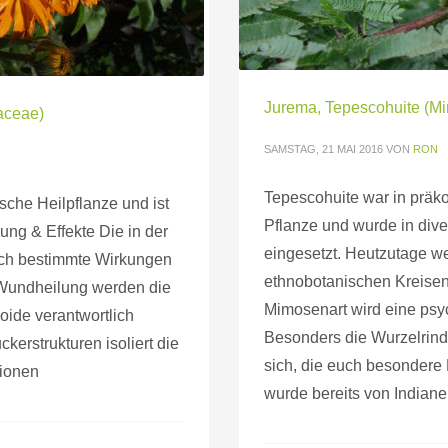
Jurema, Tepescohuite (Mi
raceae)
SAMSTAG, 21 MAI 2016
VON
RON
Tepescohuite war in präk
ische Heilpflanze und ist
Pflanze und wurde in dive
kung & Effekte Die in der
eingesetzt. Heutzutage w
sich bestimmte Wirkungen
ethnobotanischen Kreisen
 Wundheilung werden die
Mimosenart wird eine psy
oide verantwortlich
Besonders die Wurzelrinde
erstrukturen isoliert die
sich, die euch besondere
tionen
wurde bereits von Indiane