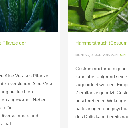
e Pflanze der
Hammerstrauch (Cestrum n
MONTAG, 06 JUNI 2016
VON
RON
Cestrum nocturnum gehör
ze Aloe Vera als Pflanze
kann aber aufgrund seine
cht zu verstehen. Aloe Vera
zugeordnet werden. Einig
ung bei leichten
Zierpflanze genutzt. Ces
den angewandt. Neben
beschriebenen Wirkungen
ch für
halluzinogen und psychoa
diverse innere und
des Dufts kann bereits na
a hat