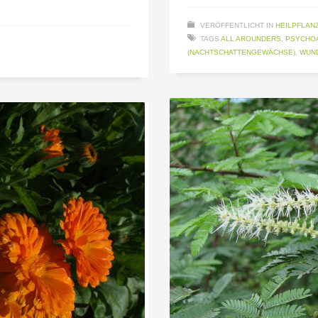
VERÖFFENTLICHT IN
HEILPFLAN
TAGS
ALL AROUNDERS
,
PSYCHOA
(NACHTSCHATTENGEWÄCHSE)
,
WUN