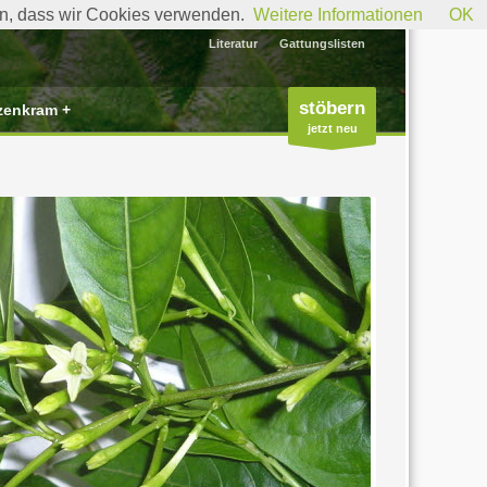
den, dass wir Cookies verwenden.
Weitere Informationen
OK
Literatur
Gattungslisten
stöbern
zenkram +
jetzt neu