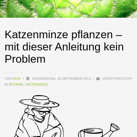
Katzenminze pflanzen –
mit dieser Anleitung kein
Problem
VON
RON
/
DONNERSTAG, 26 SEPTEMBER 2013
/
VERÖFFENTLICHT
IN
BOTANIK
,
KATZENMINZE