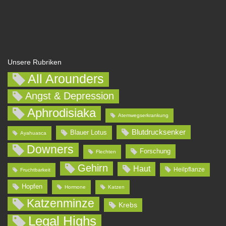
Unsere Rubriken
All Arounders
Angst & Depression
Aphrodisiaka
Atemwegserkrankung
Blutdrucksenker
Blauer Lotus
Ayahuasca
Downers
Forschung
Flechten
Gehirn
Haut
Heilpflanze
Fruchtbarkeit
Hopfen
Hormone
Katzen
Katzenminze
Krebs
Legal Highs