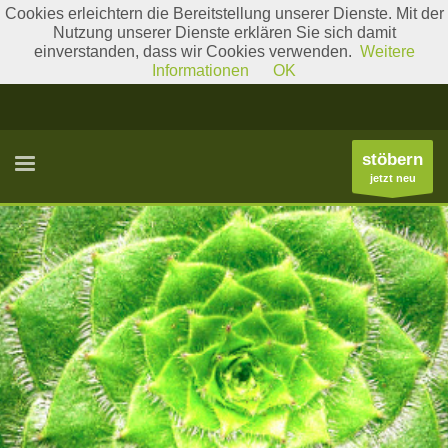
Cookies erleichtern die Bereitstellung unserer Dienste. Mit der
Nutzung unserer Dienste erklären Sie sich damit
einverstanden, dass wir Cookies verwenden.
Weitere
Literatur
Gattungslisten
Informationen
OK
stöbern
jetzt neu