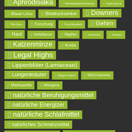
Aphrodisiaka
Atemwegserkrankung
Ayahuasca
Downers
Blutdrucksenker
Blauer Lotus
Gehirn
Forschung
Flechten
Fruchtbarkeit
Haut
Hopfen
Heilpflanze
Hormone
Katzen
Katzenminze
Krebs
Legal Highs
Lippenblüter (Lamiaceae)
Lungenkräuter
MAO-Hemmer
Magen-Darm
Marihuanilla
Mitragyna
natürliche Beruhigungsmittel
natürliche Energizer
natürliche Schlafmittel
natürliches Schmerzmittel