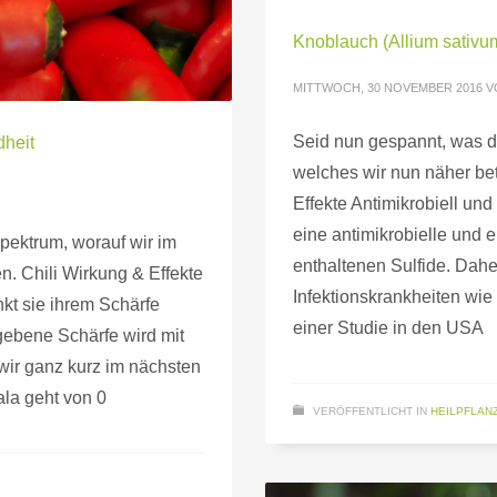
Knoblauch (Allium sativu
MITTWOCH, 30 NOVEMBER 2016
V
Seid nun gespannt, was di
dheit
welches wir nun näher be
Effekte Antimikrobiell u
eine antimikrobielle und
spektrum, worauf wir im
enthaltenen Sulfide. Daher
n. Chili Wirkung & Effekte
Infektionskrankheiten wi
kt sie ihrem Schärfe
einer Studie in den USA
gebene Schärfe wird mit
 wir ganz kurz im nächsten
ala geht von 0
VERÖFFENTLICHT IN
HEILPFLAN