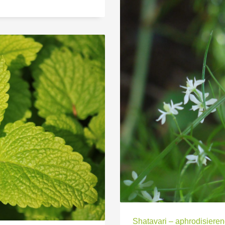
Shatavari – aphrodisiere