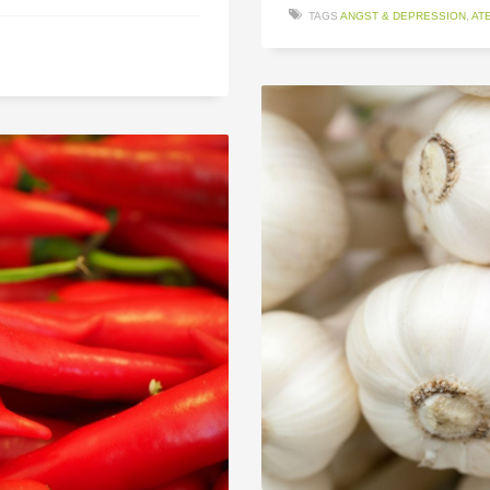
TAGS
ANGST & DEPRESSION
,
AT