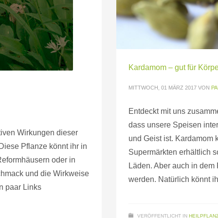
Kardamom – gut für Körpe
MITTWOCH, 01 MÄRZ 2017
VON
PA
Entdeckt mit uns zusamme
dass unsere Speisen inter
itiven Wirkungen dieser
und Geist ist. Kardamom k
iese Pflanze könnt ihr in
Supermärkten erhältlich 
Reformhäusern oder in
Läden. Aber auch in dem R
chmack und die Wirkweise
werden. Natürlich könnt ih
n paar Links
VERÖFFENTLICHT IN
HEILPFLAN