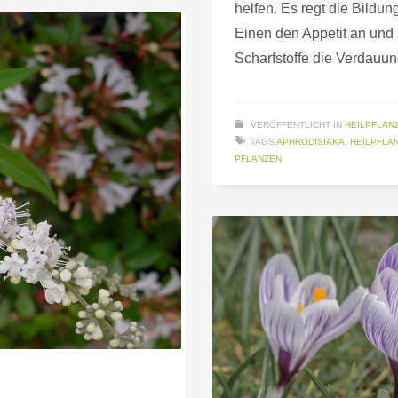
helfen. Es regt die Bildu
Einen den Appetit an und
Scharfstoffe die Verdauun
VERÖFFENTLICHT IN
HEILPFLAN
TAGS
APHRODISIAKA
,
HEILPFLA
PFLANZEN