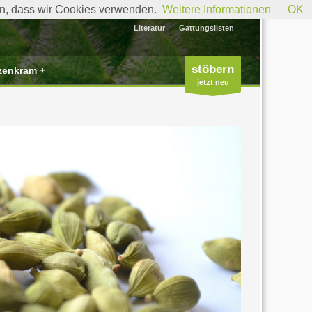
den, dass wir Cookies verwenden.
Weitere Informationen
OK
Literatur
Gattungslisten
stöbern
zenkram +
jetzt neu