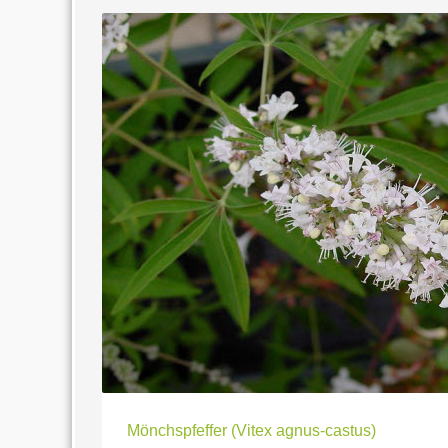
Mönchspfeffer (Vitex agnus-castus)