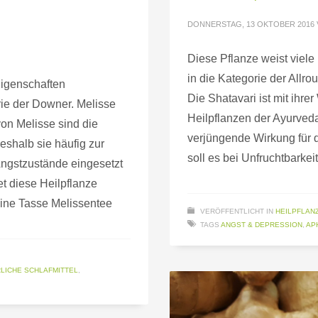
DONNERSTAG, 13 OKTOBER 2016
Diese Pflanze weist viele
in die Kategorie der Allr
Eigenschaften
Die Shatavari ist mit ihr
orie der Downer. Melisse
Heilpflanzen der Ayurveda
on Melisse sind die
verjüngende Wirkung für 
shalb sie häufig zur
soll es bei Unfruchtbark
ngstzustände eingesetzt
et diese Heilpflanze
ne Tasse Melissentee
VERÖFFENTLICHT IN
HEILPFLAN
TAGS
ANGST & DEPRESSION
,
AP
LICHE SCHLAFMITTEL
,