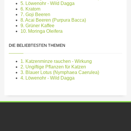
5. Löwenohr - Wild Dagga
6. Kratom
7. Goji Beeren
8. Acai Beeren (Purpura Bacca)
9. Grüner Kaffee
10. Moringa Oleifera
DIE BELIEBTESTEN THEMEN
1. Katzenminze rauchen - Wirkung
2. Ungiftige Pflanzen für Katzen
3. Blauer Lotus (Nymphaea Caerulea)
4. Löwenohr - Wild Dagga