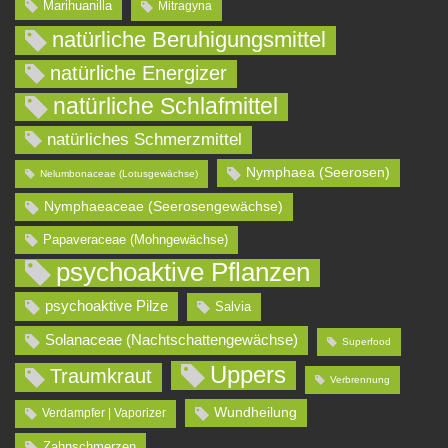
Marihuanilla
Mitragyna
natürliche Beruhigungsmittel
natürliche Energizer
natürliche Schlafmittel
natürliches Schmerzmittel
Nymphaea (Seerosen)
Nelumbonaceae (Lotusgewächse)
Nymphaeaceae (Seerosengewächse)
Papaveraceae (Mohngewächse)
psychoaktive Pflanzen
psychoaktive Pilze
Salvia
Solanaceae (Nachtschattengewächse)
Superfood
Uppers
Traumkraut
Verbrennung
Wundheilung
Verdampfer | Vaporizer
Zahnschmerzen