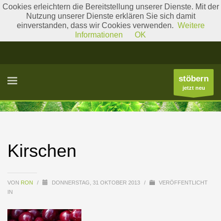
Cookies erleichtern die Bereitstellung unserer Dienste. Mit der
Nutzung unserer Dienste erklären Sie sich damit
einverstanden, dass wir Cookies verwenden.
Weitere
Literatur
Gattungslisten
Informationen
OK
stöbern
jetzt neu
Kirschen
VON
RON
/
DONNERSTAG, 31 OKTOBER 2013
/
VERÖFFENTLICHT
IN