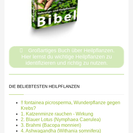
Großartiges Buch über Heilpflanzen.
Hier lernst du wichtige Heilpflanzen zu
identifizieren und richtig zu nutzen.
DIE BELIEBTESTEN HEILPFLANZEN
!! fontainea picrosperma, Wunderpflanze gegen
Krebs?
1. Katzenminze rauchen - Wirkung
2. Blauer Lotus (Nymphaea Caerulea)
3. Brahmi (Bacopa monnieri)
4. Ashwagandha (Withania somnifera)