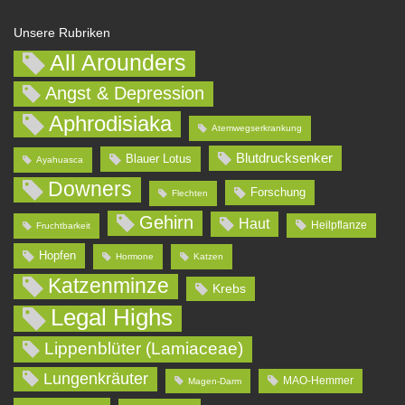
Unsere Rubriken
All Arounders
Angst & Depression
Aphrodisiaka
Atemwegserkrankung
Blutdrucksenker
Blauer Lotus
Ayahuasca
Downers
Forschung
Flechten
Gehirn
Haut
Heilpflanze
Fruchtbarkeit
Hopfen
Hormone
Katzen
Katzenminze
Krebs
Legal Highs
Lippenblüter (Lamiaceae)
Lungenkräuter
MAO-Hemmer
Magen-Darm