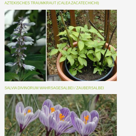
AZTEKISCHES TRAUMKRAUT (CALEA ZACATECHICHI)
SALVIA DIVINORUM WAHRSAGESALBEI / ZAUBERSALBEI