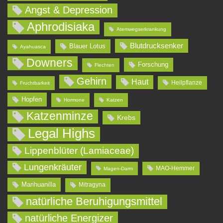
Angst & Depression
Aphrodisiaka
Atemwegserkrankung
Blutdrucksenker
Blauer Lotus
Ayahuasca
Downers
Forschung
Flechten
Gehirn
Haut
Heilpflanze
Fruchtbarkeit
Hopfen
Hormone
Katzen
Katzenminze
Krebs
Legal Highs
Lippenblüter (Lamiaceae)
Lungenkräuter
MAO-Hemmer
Magen-Darm
Marihuanilla
Mitragyna
natürliche Beruhigungsmittel
natürliche Energizer