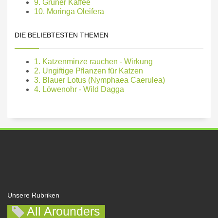
9. Grüner Kaffee
10. Moringa Oleifera
DIE BELIEBTESTEN THEMEN
1. Katzenminze rauchen - Wirkung
2. Ungiftige Pflanzen für Katzen
3. Blauer Lotus (Nymphaea Caerulea)
4. Löwenohr - Wild Dagga
Unsere Rubriken
All Arounders