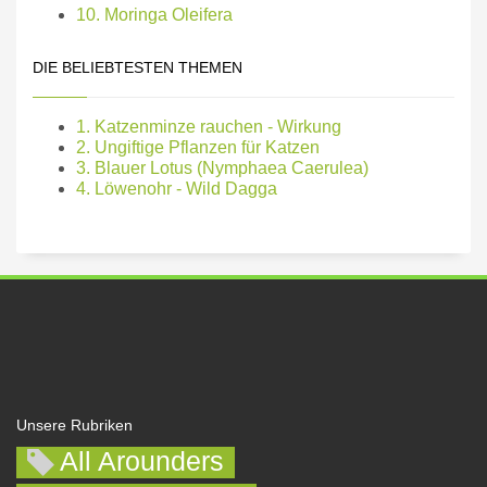
10. Moringa Oleifera
DIE BELIEBTESTEN THEMEN
1. Katzenminze rauchen - Wirkung
2. Ungiftige Pflanzen für Katzen
3. Blauer Lotus (Nymphaea Caerulea)
4. Löwenohr - Wild Dagga
Unsere Rubriken
All Arounders