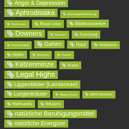
Angst & Depression
Aphrodisiaka
Atemwegserkrankung
Blutdrucksenker
Blauer Lotus
Ayahuasca
Downers
Forschung
Flechten
Gehirn
Haut
Heilpflanze
Fruchtbarkeit
Hopfen
Hormone
Katzen
Katzenminze
Krebs
Legal Highs
Lippenblüter (Lamiaceae)
Lungenkräuter
MAO-Hemmer
Magen-Darm
Marihuanilla
Mitragyna
natürliche Beruhigungsmittel
natürliche Energizer