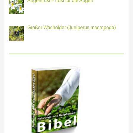
Augentrost – trost für die Augen
Großer Wacholder (Juniperus macropoda)