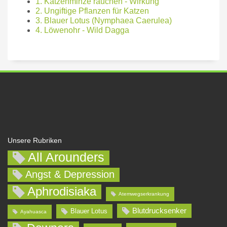
1. Katzenminze rauchen - Wirkung
2. Ungiftige Pflanzen für Katzen
3. Blauer Lotus (Nymphaea Caerulea)
4. Löwenohr - Wild Dagga
Unsere Rubriken
All Arounders
Angst & Depression
Aphrodisiaka
Atemwegserkrankung
Blutdrucksenker
Blauer Lotus
Ayahuasca