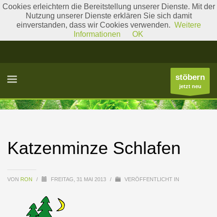
Cookies erleichtern die Bereitstellung unserer Dienste. Mit der
Nutzung unserer Dienste erklären Sie sich damit
einverstanden, dass wir Cookies verwenden.
Weitere
Literatur
Gattungslisten
Informationen
OK
stöbern
jetzt neu
Katzenminze Schlafen
VON
RON
/
FREITAG, 31 MAI 2013
/
VERÖFFENTLICHT IN