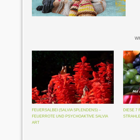
W
FEUERSALBEI (SALVIA SPLENDENS) –
DIESE 7
FEUERROTE UND PSYCHOAKTIVE SALVIA
STRAHL
ART