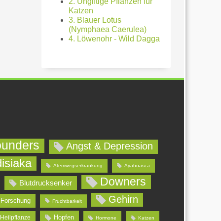
2. Ungiftige Pflanzen für
Katzen
3. Blauer Lotus
(Nymphaea Caerulea)
4. Löwenohr - Wild Dagga
ounders
Angst & Depression
isiaka
Atemwegserkrankung
Ayahuasca
Downers
Blutdrucksenker
Gehirn
Forschung
Fruchtbarkeit
Hopfen
Heilpflanze
Hormone
Katzen