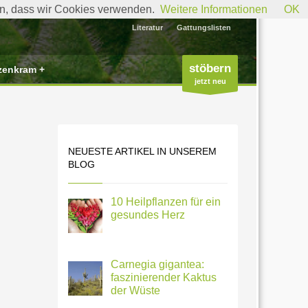
den, dass wir Cookies verwenden.
Weitere Informationen
OK
Literatur
Gattungslisten
stöbern
zenkram +
jetzt neu
NEUESTE ARTIKEL IN UNSEREM
BLOG
10 Heilpflanzen für ein
gesundes Herz
Carnegia gigantea:
faszinierender Kaktus
der Wüste