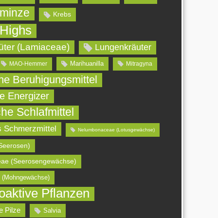
minze
Krebs
 Highs
üter (Lamiaceae)
Lungenkräuter
Marihuanilla
MAO-Hemmer
Mitragyna
che Beruhigungsmittel
he Energizer
che Schlafmittel
s Schmerzmittel
Nelumbonaceae (Lotusgewächse)
Seerosen)
ae (Seerosengewächse)
 (Mohngewächse)
oaktive Pflanzen
e Pilze
Salvia