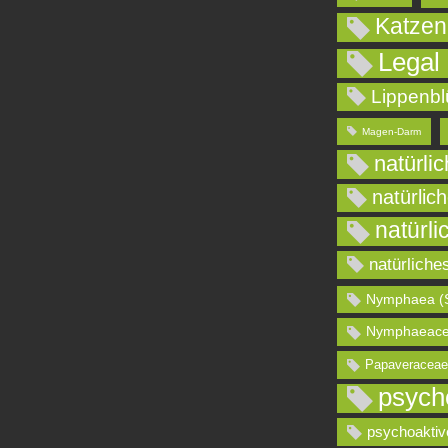
Katzen
Legal
Lippenbl
Magen-Darm
natürli
natürlic
natürli
natürliche
Nymphaea (
Nymphaeace
Papaveraceae
psych
psychoaktiv