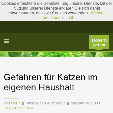
Cookies erleichtern die Bereitstellung unserer Dienste. Mit der
Nutzung unserer Dienste erklären Sie sich damit
einverstanden, dass wir Cookies verwenden.
Weitere
Literatur
Gattungslisten
Informationen
OK
stöbern
jetzt neu
Gefahren für Katzen im
eigenen Haushalt
VON
RON
/
FREITAG, 09 AUGUST 2013
/
VERÖFFENTLICHT IN
KATZEN EINRICHTUNG