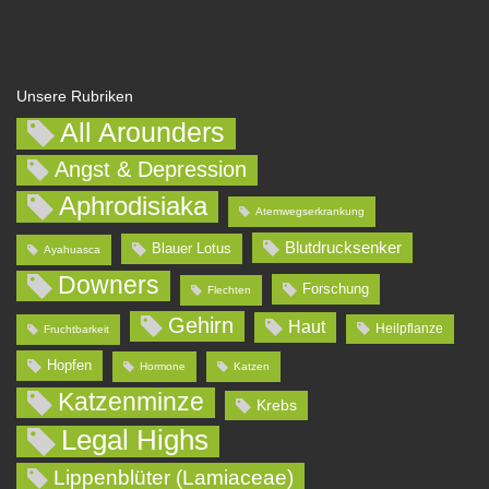
Unsere Rubriken
All Arounders
Angst & Depression
Aphrodisiaka
Atemwegserkrankung
Blutdrucksenker
Blauer Lotus
Ayahuasca
Downers
Forschung
Flechten
Gehirn
Haut
Heilpflanze
Fruchtbarkeit
Hopfen
Hormone
Katzen
Katzenminze
Krebs
Legal Highs
Lippenblüter (Lamiaceae)