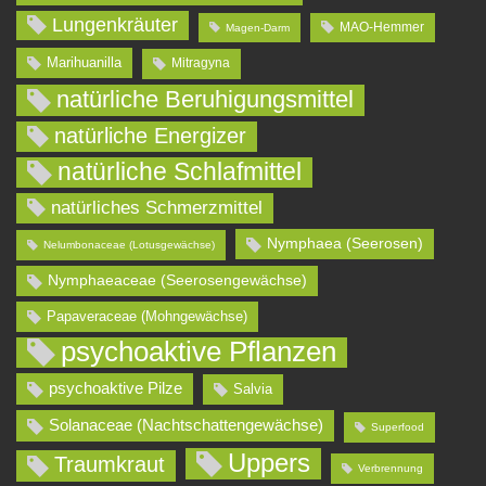
Lungenkräuter
MAO-Hemmer
Magen-Darm
Marihuanilla
Mitragyna
natürliche Beruhigungsmittel
natürliche Energizer
natürliche Schlafmittel
natürliches Schmerzmittel
Nymphaea (Seerosen)
Nelumbonaceae (Lotusgewächse)
Nymphaeaceae (Seerosengewächse)
Papaveraceae (Mohngewächse)
psychoaktive Pflanzen
psychoaktive Pilze
Salvia
Solanaceae (Nachtschattengewächse)
Superfood
Uppers
Traumkraut
Verbrennung