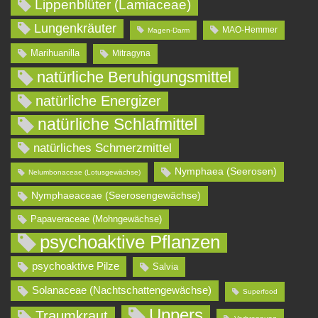
Lippenblüter (Lamiaceae)
Lungenkräuter
MAO-Hemmer
Magen-Darm
Marihuanilla
Mitragyna
natürliche Beruhigungsmittel
natürliche Energizer
natürliche Schlafmittel
natürliches Schmerzmittel
Nymphaea (Seerosen)
Nelumbonaceae (Lotusgewächse)
Nymphaeaceae (Seerosengewächse)
Papaveraceae (Mohngewächse)
psychoaktive Pflanzen
psychoaktive Pilze
Salvia
Solanaceae (Nachtschattengewächse)
Superfood
Uppers
Traumkraut