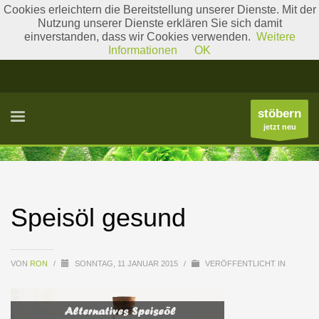
Cookies erleichtern die Bereitstellung unserer Dienste. Mit der
Nutzung unserer Dienste erklären Sie sich damit
einverstanden, dass wir Cookies verwenden.
Weitere
Literatur
Gattungslisten
Informationen
OK
stöbern
jetzt neu
Speisöl gesund
VON
RON
/
SONNTAG, 11 JANUAR 2015
/
VERÖFFENTLICHT IN