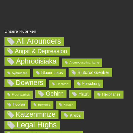
Unsere Rubriken
All Arounders
Angst & Depression
Aphrodisiaka
Atemwegserkrankung
Blutdrucksenker
Blauer Lotus
Ayahuasca
Downers
Forschung
Flechten
Gehirn
Haut
Heilpflanze
Fruchtbarkeit
Hopfen
Hormone
Katzen
Katzenminze
Krebs
Legal Highs