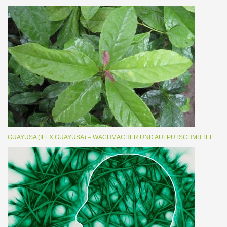
GUAYUSA (ILEX GUAYUSA) – WACHMACHER UND AUFPUTSCHMITTEL