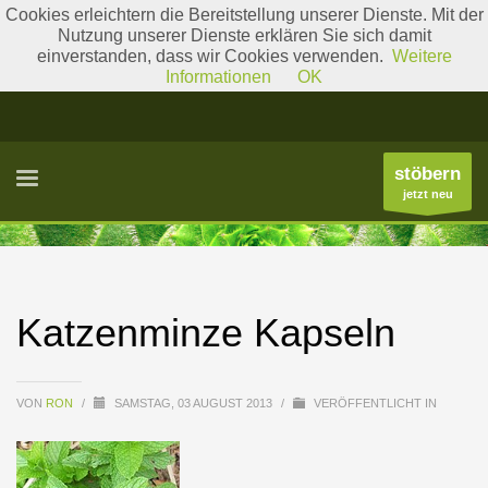
Cookies erleichtern die Bereitstellung unserer Dienste. Mit der
Nutzung unserer Dienste erklären Sie sich damit
einverstanden, dass wir Cookies verwenden.
Weitere
Literatur
Gattungslisten
Informationen
OK
stöbern
jetzt neu
Katzenminze Kapseln
VON
RON
/
SAMSTAG, 03 AUGUST 2013
/
VERÖFFENTLICHT IN