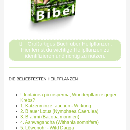
Großartiges Buch über Heilpflanzen.
Hier lernst du wichtige Heilpflanzen zu
identifizieren und richtig zu nutzen.
DIE BELIEBTESTEN HEILPFLANZEN
!! fontainea picrosperma, Wunderpflanze gegen
Krebs?
1. Katzenminze rauchen - Wirkung
2. Blauer Lotus (Nymphaea Caerulea)
3. Brahmi (Bacopa monnieri)
4. Ashwagandha (Withania somnifera)
5. Löwenohr - Wild Dagga