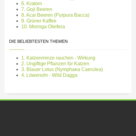
6. Kratom
7. Goji Beeren
8. Acai Beeren (Purpura Bacca)
9. Grüner Kaffee
10. Moringa Oleifera
DIE BELIEBTESTEN THEMEN
1. Katzenminze rauchen - Wirkung
2. Ungiftige Pflanzen für Katzen
3. Blauer Lotus (Nymphaea Caerulea)
4. Löwenohr - Wild Dagga