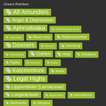
Unsere Rubriken
All Arounders
Angst & Depression
Aphrodisiaka
Atemwegserkrankung
Blutdrucksenker
Blauer Lotus
Ayahuasca
Downers
Forschung
Flechten
Gehirn
Haut
Heilpflanze
Fruchtbarkeit
Hopfen
Hormone
Katzen
Katzenminze
Krebs
Legal Highs
Lippenblüter (Lamiaceae)
Lungenkräuter
MAO-Hemmer
Magen-Darm
Marihuanilla
Mitragyna