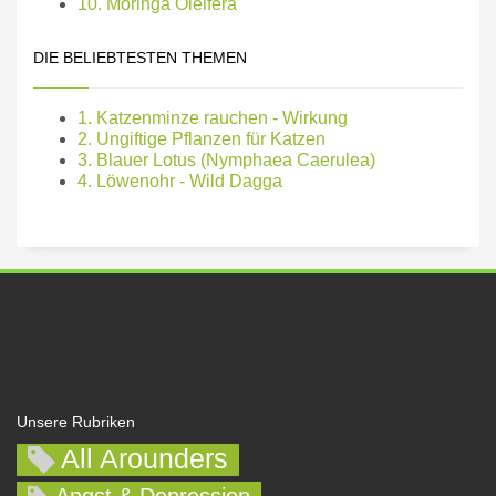
10. Moringa Oleifera
DIE BELIEBTESTEN THEMEN
1. Katzenminze rauchen - Wirkung
2. Ungiftige Pflanzen für Katzen
3. Blauer Lotus (Nymphaea Caerulea)
4. Löwenohr - Wild Dagga
Unsere Rubriken
All Arounders
Angst & Depression