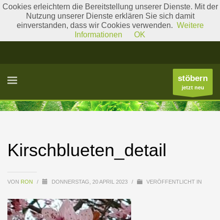
Cookies erleichtern die Bereitstellung unserer Dienste. Mit der
Nutzung unserer Dienste erklären Sie sich damit
einverstanden, dass wir Cookies verwenden.
Weitere
Literatur
Gattungslisten
Informationen
OK
stöbern
jetzt neu
Kirschblueten_detail
VON
RON
/
DONNERSTAG, 20 APRIL 2023
/
VERÖFFENTLICHT IN