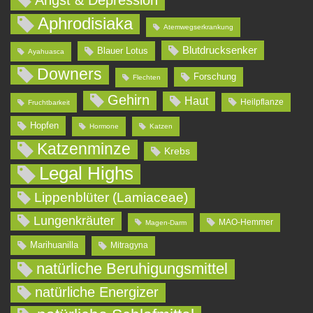
Aphrodisiaka
Atemwegserkrankung
Blutdrucksenker
Blauer Lotus
Ayahuasca
Downers
Forschung
Flechten
Gehirn
Haut
Heilpflanze
Fruchtbarkeit
Hopfen
Hormone
Katzen
Katzenminze
Krebs
Legal Highs
Lippenblüter (Lamiaceae)
Lungenkräuter
MAO-Hemmer
Magen-Darm
Marihuanilla
Mitragyna
natürliche Beruhigungsmittel
natürliche Energizer