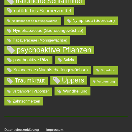
natürliche Schlafmittel
natürliches Schmerzmittel
Nymphaea (Seerosen)
Nelumbonaceae (Lotusgewächse)
Nymphaeaceae (Seerosengewächse)
Papaveraceae (Mohngewächse)
psychoaktive Pflanzen
psychoaktive Pilze
Salvia
Solanaceae (Nachtschattengewächse)
Superfood
Uppers
Traumkraut
Verbrennung
Wundheilung
Verdampfer | Vaporizer
Zahnschmerzen
Datenschutzerklärung
Impressum