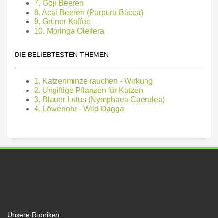
7. Goji Beeren
8. Acai Beeren (Purpura Bacca)
9. Grüner Kaffee
10. Moringa Oleifera
DIE BELIEBTESTEN THEMEN
1. Katzenminze rauchen - Wirkung
2. Ungiftige Pflanzen für Katzen
3. Blauer Lotus (Nymphaea Caerulea)
4. Löwenohr - Wild Dagga
Unsere Rubriken