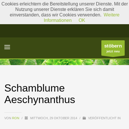
Cookies erleichtern die Bereitstellung unserer Dienste. Mit der
Nutzung unserer Dienste erklären Sie sich damit
einverstanden, dass wir Cookies verwenden.
Weitere
Literatur
Gattungslisten
Informationen
OK
stöbern
jetzt neu
Schamblume
Aeschynanthus
VON
RON
/
MITTWOCH, 29 OKTOBER 2014
/
VERÖFFENTLICHT IN