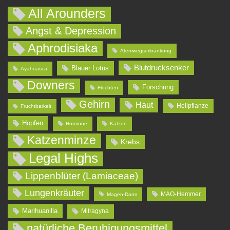
All Arounders
Angst & Depression
Aphrodisiaka
Atemwegserkrankung
Blutdrucksenker
Blauer Lotus
Ayahuasca
Downers
Forschung
Flechten
Gehirn
Haut
Heilpflanze
Fruchtbarkeit
Hopfen
Hormone
Katzen
Katzenminze
Krebs
Legal Highs
Lippenblüter (Lamiaceae)
Lungenkräuter
MAO-Hemmer
Magen-Darm
Marihuanilla
Mitragyna
natürliche Beruhigungsmittel