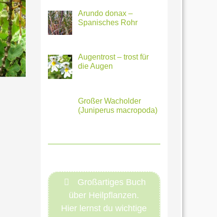
Arundo donax –
Spanisches Rohr
Augentrost – trost für
die Augen
Großer Wacholder
(Juniperus macropoda)
Großartiges Buch
über Heilpflanzen.
Hier lernst du wichtige