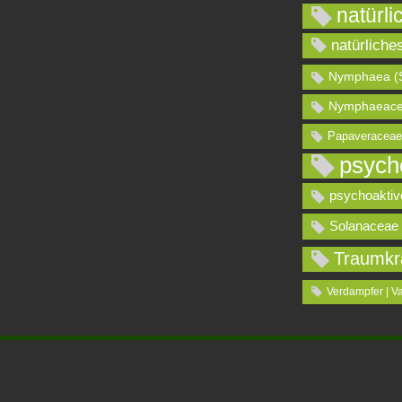
natürli
natürliche
Nymphaea (
Nymphaeace
Papaveraceae
psych
psychoaktiv
Solanaceae
Traumkr
Verdampfer | V