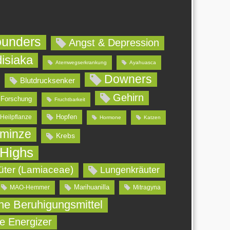
ounders
Angst & Depression
isiaka
Atemwegserkrankung
Ayahuasca
Downers
Blutdrucksenker
Gehirn
Forschung
Fruchtbarkeit
Hopfen
Heilpflanze
Hormone
Katzen
minze
Krebs
 Highs
üter (Lamiaceae)
Lungenkräuter
Marihuanilla
MAO-Hemmer
Mitragyna
che Beruhigungsmittel
he Energizer