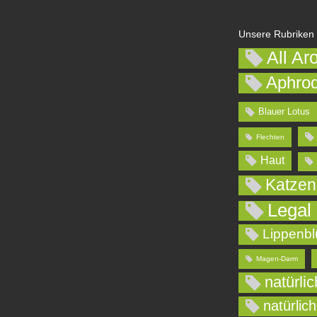
Unsere Rubriken
All Ar
Aphrod
Blauer Lotus
Flechten
Haut
Katzen
Legal
Lippenbl
Magen-Darm
natürli
natürlic