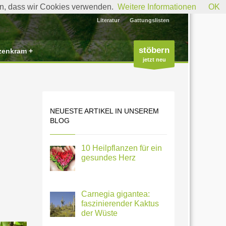
den, dass wir Cookies verwenden.
Weitere Informationen
OK
Literatur
Gattungslisten
stöbern
zenkram +
jetzt neu
NEUESTE ARTIKEL IN UNSEREM
BLOG
10 Heilpflanzen für ein
gesundes Herz
Carnegia gigantea:
faszinierender Kaktus
der Wüste