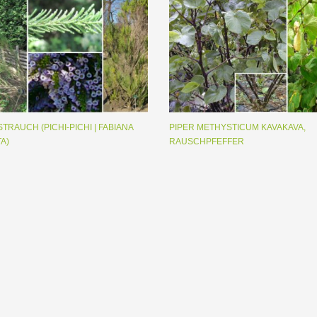
TRAUCH (PICHI-PICHI | FABIANA
PIPER METHYSTICUM KAVAKAVA,
TA)
RAUSCHPFEFFER