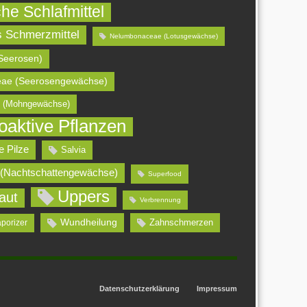
che Schlafmittel
s Schmerzmittel
Nelumbonaceae (Lotusgewächse)
Seerosen)
ae (Seerosengewächse)
 (Mohngewächse)
oaktive Pflanzen
e Pilze
Salvia
 (Nachtschattengewächse)
Superfood
Uppers
aut
Verbrennung
Wundheilung
Zahnschmerzen
aporizer
Datenschutzerklärung
Impressum