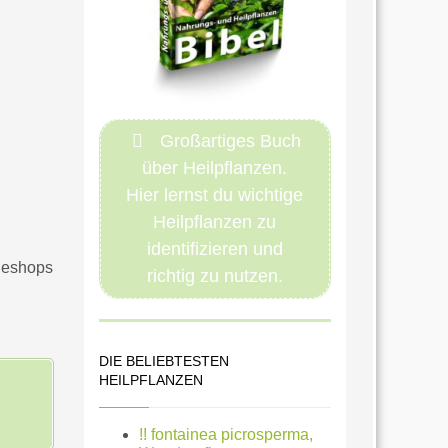
Großartiges Buch
über Heilpflanzen.
Hier lernst du wichtige
Heilpflanzen zu
identifizieren und
ineshops
richtig zu nutzen.
DIE BELIEBTESTEN
HEILPFLANZEN
!! fontainea picrosperma,