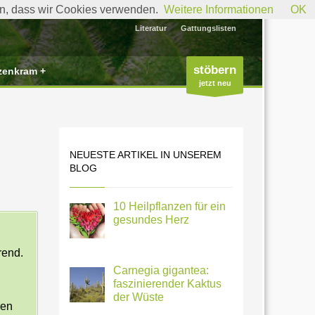
den, dass wir Cookies verwenden.
Weitere Informationen
OK
Literatur
Gattungslisten
stöbern
zenkram +
jetzt neu
NEUESTE ARTIKEL IN UNSEREM
BLOG
10 Heilpflanzen für ein
gesundes Herz
rend.
Carnegia gigantea:
faszinierender Kaktus
der Wüste
ren