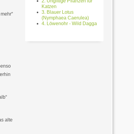
2. Ungiftige Pflanzen für
Katzen
3. Blauer Lotus
 mehr“
(Nymphaea Caerulea)
4. Löwenohr - Wild Dagga
benso
erhin
alb“
s alte