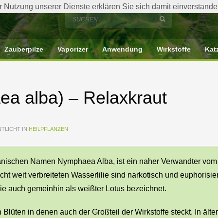
der Nutzung unserer Dienste erklären Sie sich damit einverstan
Zauberpilze
Vaporizer
Anwendung
Wirkstoffe
Kat
ea alba) – Relaxkraut
TLICHT IN
HEILPFLANZEN
tanischen Namen Nymphaea Alba, ist ein naher Verwandter vom
ht weit verbreiteten Wasserlilie sind narkotisch und euphorisie
ie auch gemeinhin als weißter Lotus bezeichnet.
 Blüten in denen auch der Großteil der Wirkstoffe steckt. In älte