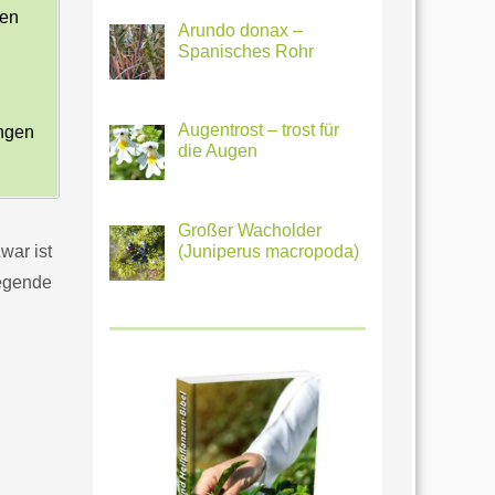
den
Arundo donax –
Spanisches Rohr
Augentrost – trost für
ungen
die Augen
Großer Wacholder
war ist
(Juniperus macropoda)
iegende