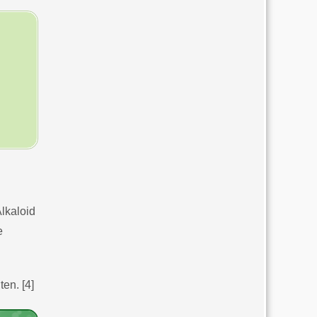
lkaloid
e
en. [4]