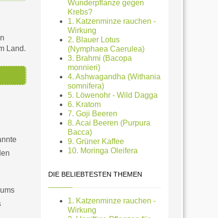
Wunderpflanze gegen
Krebs?
1. Katzenminze rauchen -
Wirkung
en
2. Blauer Lotus
em Land.
(Nymphaea Caerulea)
3. Brahmi (Bacopa
monnieri)
4. Ashwagandha (Withania
somnifera)
5. Löwenohr - Wild Dagga
6. Kratom
7. Goji Beeren
8. Acai Beeren (Purpura
Bacca)
annte
9. Grüner Kaffee
10. Moringa Oleifera
den
DIE BELIEBTESTEN THEMEN
sums
1. Katzenminze rauchen -
s
Wirkung