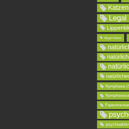
Katzen
Legal
Lippenbl
Magen-Darm
natürli
natürlic
natürli
natürliche
Nymphaea (
Nymphaeace
Papaveraceae
psych
psychoaktiv