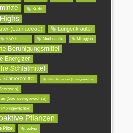
minze
Krebs
 Highs
üter (Lamiaceae)
Lungenkräuter
Marihuanilla
MAO-Hemmer
Mitragyna
che Beruhigungsmittel
he Energizer
che Schlafmittel
s Schmerzmittel
Nelumbonaceae (Lotusgewächse)
Seerosen)
ae (Seerosengewächse)
 (Mohngewächse)
oaktive Pflanzen
e Pilze
Salvia