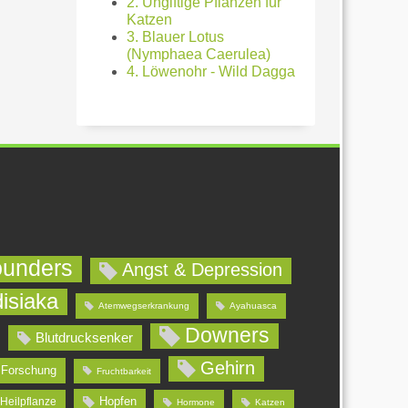
2. Ungiftige Pflanzen für
Katzen
3. Blauer Lotus
(Nymphaea Caerulea)
4. Löwenohr - Wild Dagga
ounders
Angst & Depression
isiaka
Atemwegserkrankung
Ayahuasca
Downers
Blutdrucksenker
Gehirn
Forschung
Fruchtbarkeit
Hopfen
Heilpflanze
Hormone
Katzen