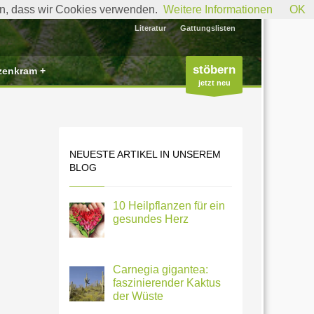
den, dass wir Cookies verwenden.
Weitere Informationen
OK
Literatur
Gattungslisten
stöbern
zenkram +
jetzt neu
NEUESTE ARTIKEL IN UNSEREM
BLOG
10 Heilpflanzen für ein
gesundes Herz
Carnegia gigantea:
faszinierender Kaktus
der Wüste