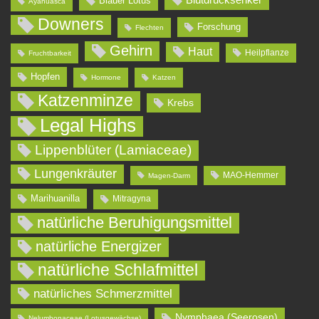
Blauer Lotus
Ayahuasca
Downers
Forschung
Flechten
Gehirn
Haut
Heilpflanze
Fruchtbarkeit
Hopfen
Hormone
Katzen
Katzenminze
Krebs
Legal Highs
Lippenblüter (Lamiaceae)
Lungenkräuter
MAO-Hemmer
Magen-Darm
Marihuanilla
Mitragyna
natürliche Beruhigungsmittel
natürliche Energizer
natürliche Schlafmittel
natürliches Schmerzmittel
Nymphaea (Seerosen)
Nelumbonaceae (Lotusgewächse)