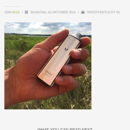
VON
RON
/
SONNTAG, 02 OKTOBER 2016
/
VERÖFFENTLICHT IN
WHAT YOU CAN READ NEXT