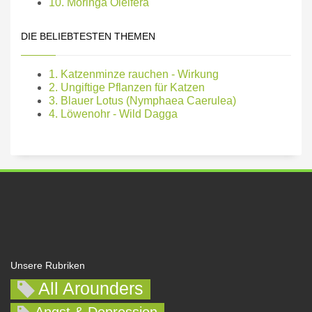
10. Moringa Oleifera
DIE BELIEBTESTEN THEMEN
1. Katzenminze rauchen - Wirkung
2. Ungiftige Pflanzen für Katzen
3. Blauer Lotus (Nymphaea Caerulea)
4. Löwenohr - Wild Dagga
Unsere Rubriken
All Arounders
Angst & Depression