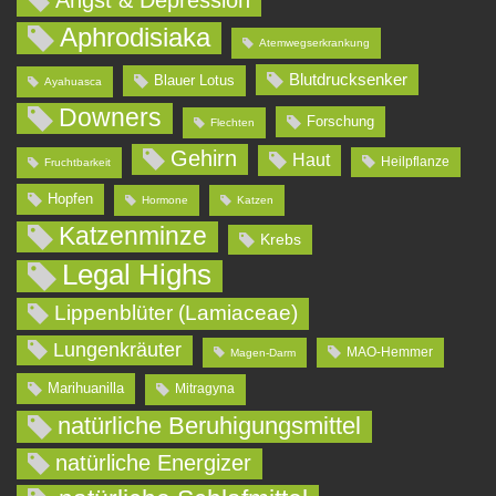
Aphrodisiaka
Atemwegserkrankung
Blutdrucksenker
Blauer Lotus
Ayahuasca
Downers
Forschung
Flechten
Gehirn
Haut
Heilpflanze
Fruchtbarkeit
Hopfen
Hormone
Katzen
Katzenminze
Krebs
Legal Highs
Lippenblüter (Lamiaceae)
Lungenkräuter
MAO-Hemmer
Magen-Darm
Marihuanilla
Mitragyna
natürliche Beruhigungsmittel
natürliche Energizer