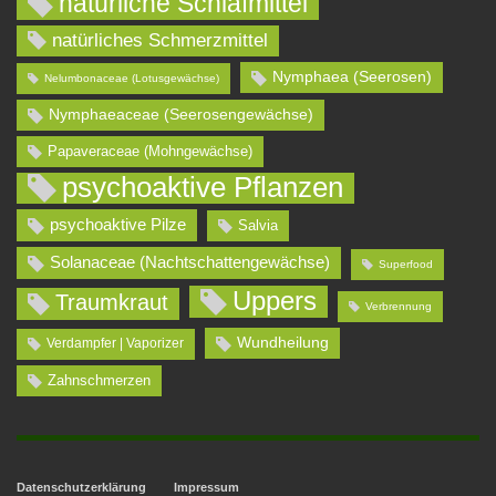
natürliche Schlafmittel
natürliches Schmerzmittel
Nymphaea (Seerosen)
Nelumbonaceae (Lotusgewächse)
Nymphaeaceae (Seerosengewächse)
Papaveraceae (Mohngewächse)
psychoaktive Pflanzen
psychoaktive Pilze
Salvia
Solanaceae (Nachtschattengewächse)
Superfood
Uppers
Traumkraut
Verbrennung
Wundheilung
Verdampfer | Vaporizer
Zahnschmerzen
Datenschutzerklärung
Impressum