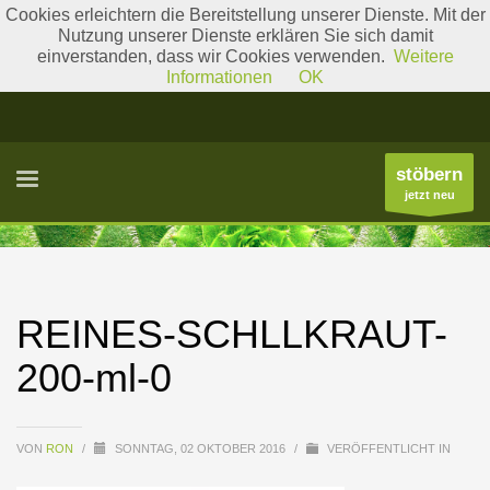
Cookies erleichtern die Bereitstellung unserer Dienste. Mit der
Nutzung unserer Dienste erklären Sie sich damit
einverstanden, dass wir Cookies verwenden.
Weitere
Literatur
Gattungslisten
Informationen
OK
stöbern
jetzt neu
REINES-SCHLLKRAUT-
200-ml-0
VON
RON
/
SONNTAG, 02 OKTOBER 2016
/
VERÖFFENTLICHT IN