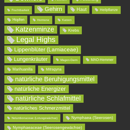
Gehirn
Haut
Heilpflanze
Fruchtbarkeit
Hopfen
Hormone
Katzen
Katzenminze
Krebs
Legal Highs
Lippenblüter (Lamiaceae)
Lungenkräuter
MAO-Hemmer
Magen-Darm
Marihuanilla
Mitragyna
natürliche Beruhigungsmittel
natürliche Energizer
natürliche Schlafmittel
natürliches Schmerzmittel
Nymphaea (Seerosen)
Nelumbonaceae (Lotusgewächse)
Nymphaeaceae (Seerosengewächse)