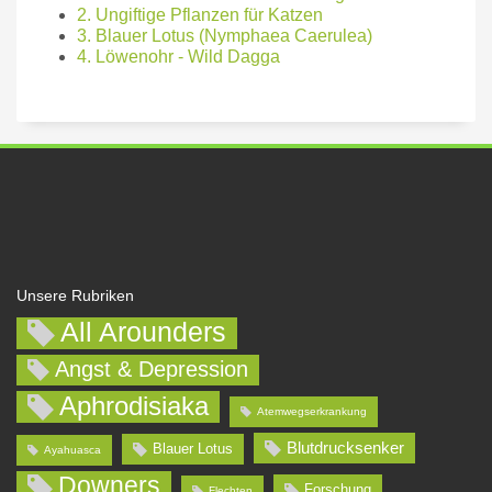
2. Ungiftige Pflanzen für Katzen
3. Blauer Lotus (Nymphaea Caerulea)
4. Löwenohr - Wild Dagga
Unsere Rubriken
All Arounders
Angst & Depression
Aphrodisiaka
Atemwegserkrankung
Blutdrucksenker
Blauer Lotus
Ayahuasca
Downers
Forschung
Flechten