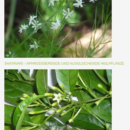
SHATAVARI – APHRODISIERENDE UND AUSGLEICHENDE HEILPFLANZE