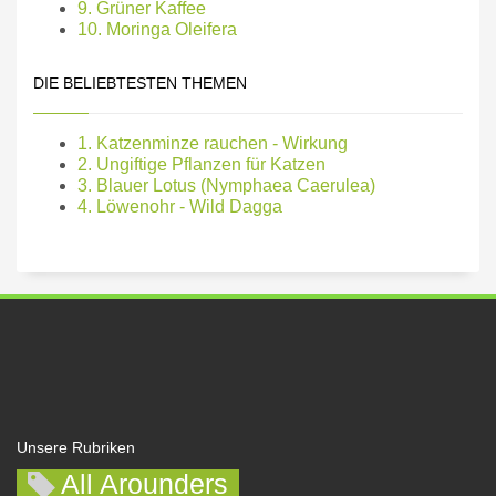
9. Grüner Kaffee
10. Moringa Oleifera
DIE BELIEBTESTEN THEMEN
1. Katzenminze rauchen - Wirkung
2. Ungiftige Pflanzen für Katzen
3. Blauer Lotus (Nymphaea Caerulea)
4. Löwenohr - Wild Dagga
Unsere Rubriken
All Arounders