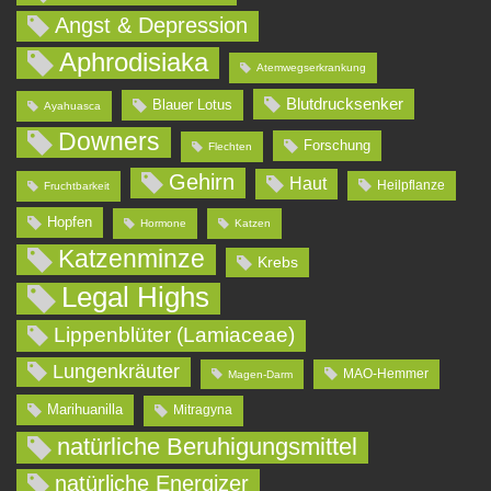
Angst & Depression
Aphrodisiaka
Atemwegserkrankung
Blutdrucksenker
Blauer Lotus
Ayahuasca
Downers
Forschung
Flechten
Gehirn
Haut
Heilpflanze
Fruchtbarkeit
Hopfen
Hormone
Katzen
Katzenminze
Krebs
Legal Highs
Lippenblüter (Lamiaceae)
Lungenkräuter
MAO-Hemmer
Magen-Darm
Marihuanilla
Mitragyna
natürliche Beruhigungsmittel
natürliche Energizer