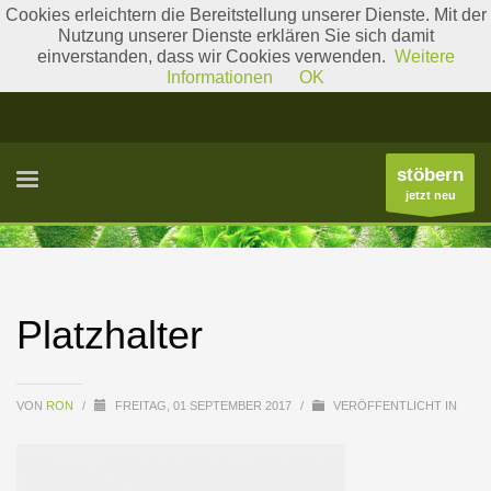
Cookies erleichtern die Bereitstellung unserer Dienste. Mit der
Nutzung unserer Dienste erklären Sie sich damit
einverstanden, dass wir Cookies verwenden.
Weitere
Literatur
Gattungslisten
Informationen
OK
stöbern
jetzt neu
Platzhalter
VON
RON
/
FREITAG, 01 SEPTEMBER 2017
/
VERÖFFENTLICHT IN