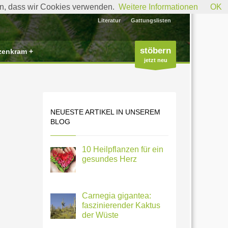
den, dass wir Cookies verwenden.
Weitere Informationen
OK
Literatur
Gattungslisten
stöbern
zenkram +
jetzt neu
NEUESTE ARTIKEL IN UNSEREM
BLOG
10 Heilpflanzen für ein
gesundes Herz
Carnegia gigantea:
faszinierender Kaktus
der Wüste