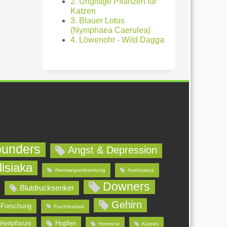
2. Ungiftige Pflanzen für
Katzen
3. Blauer Lotus
(Nymphaea Caerulea)
4. Löwenohr - Wild Dagga
ounders
Angst & Depression
isiaka
Atemwegserkrankung
Ayahuasca
Downers
Blutdrucksenker
Gehirn
Forschung
Fruchtbarkeit
Hopfen
Heilpflanze
Hormone
Katzen