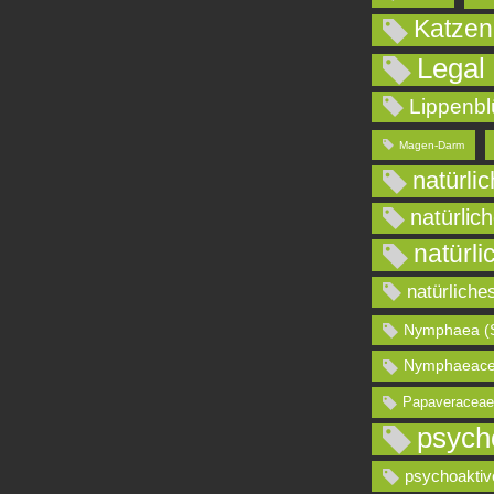
Katzen
Legal
Lippenbl
Magen-Darm
natürli
natürlic
natürli
natürliche
Nymphaea (
Nymphaeace
Papaveraceae
psych
psychoaktiv