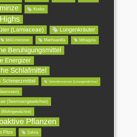
minze
Krebs
 Highs
üter (Lamiaceae)
Lungenkräuter
Marihuanilla
MAO-Hemmer
Mitragyna
che Beruhigungsmittel
he Energizer
che Schlafmittel
s Schmerzmittel
Nelumbonaceae (Lotusgewächse)
Seerosen)
ae (Seerosengewächse)
 (Mohngewächse)
oaktive Pflanzen
e Pilze
Salvia