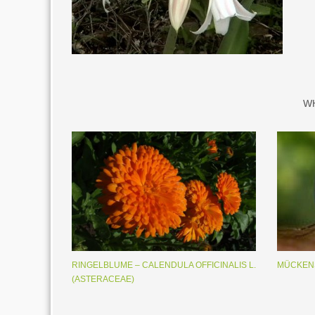
W
RINGELBLUME – CALENDULA OFFICINALIS L.
MÜCKEN
(ASTERACEAE)