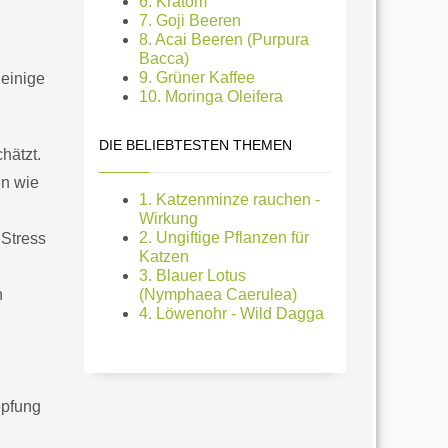
6. Kratom
7. Goji Beeren
8. Acai Beeren (Purpura
Bacca)
9. Grüner Kaffee
 einige
10. Moringa Oleifera
DIE BELIEBTESTEN THEMEN
hätzt.
en wie
1. Katzenminze rauchen -
Wirkung
2. Ungiftige Pflanzen für
 Stress
Katzen
3. Blauer Lotus
n
(Nymphaea Caerulea)
4. Löwenohr - Wild Dagga
opfung