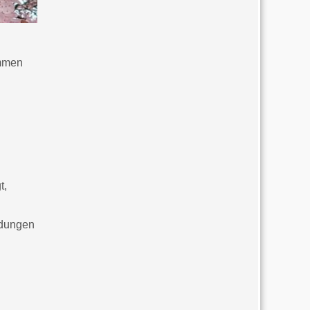
ommen
t,
ndungen