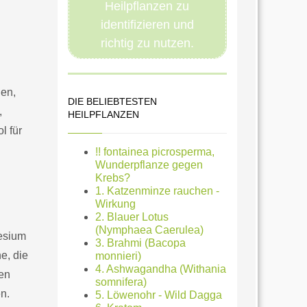
Heilpflanzen zu
identifizieren und
richtig zu nutzen.
hen,
DIE BELIEBTESTEN
,
HEILPFLANZEN
l für
!! fontainea picrosperma,
Wunderpflanze gegen
Krebs?
1. Katzenminze rauchen -
Wirkung
2. Blauer Lotus
(Nymphaea Caerulea)
nesium
3. Brahmi (Bacopa
e, die
monnieri)
4. Ashwagandha (Withania
den
somnifera)
n.
5. Löwenohr - Wild Dagga