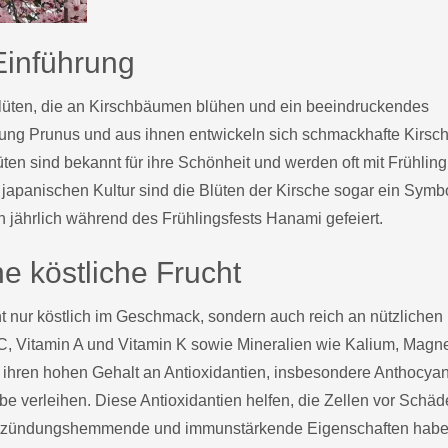
Einführung
 Blüten, die an Kirschbäumen blühen und ein beeindruckendes
tung Prunus und aus ihnen entwickeln sich schmackhafte Kirsc
üten sind bekannt für ihre Schönheit und werden oft mit Frühling
 japanischen Kultur sind die Blüten der Kirsche sogar ein Symbo
jährlich während des Frühlingsfests Hanami gefeiert.
ne köstliche Frucht
ht nur köstlich im Geschmack, sondern auch reich an nützlichen
n C, Vitamin A und Vitamin K sowie Mineralien wie Kalium, Mag
r ihren hohen Gehalt an Antioxidantien, insbesondere Anthocyan
arbe verleihen. Diese Antioxidantien helfen, die Zellen vor Schä
entzündungshemmende und immunstärkende Eigenschaften habe