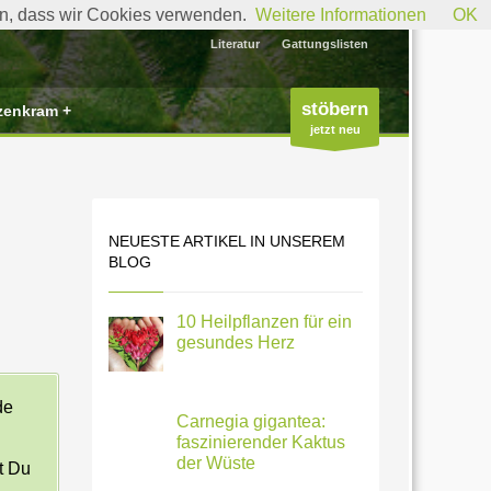
den, dass wir Cookies verwenden.
Weitere Informationen
OK
Literatur
Gattungslisten
stöbern
zenkram +
jetzt neu
NEUESTE ARTIKEL IN UNSEREM
BLOG
10 Heilpflanzen für ein
gesundes Herz
de
Carnegia gigantea:
faszinierender Kaktus
der Wüste
t Du