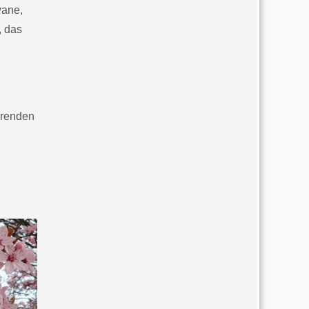
yane,
, das
erenden