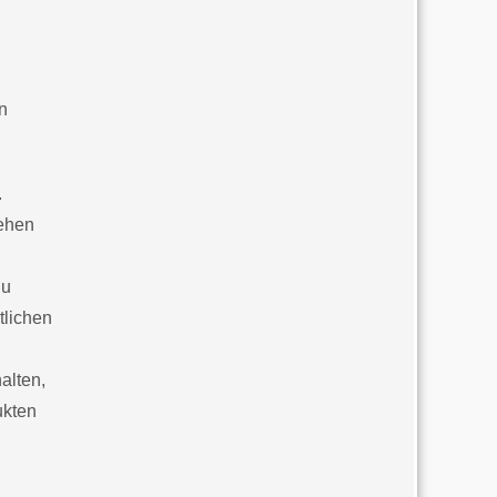
n
.
iehen
Du
tlichen
alten,
ukten