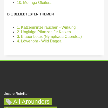
10. Moringa Oleifera
DIE BELIEBTESTEN THEMEN
1. Katzenminze rauchen - Wirkung
2. Ungiftige Pflanzen für Katzen
3. Blauer Lotus (Nymphaea Caerulea)
4. Löwenohr - Wild Dagga
Unsere Rubriken
All Arounders