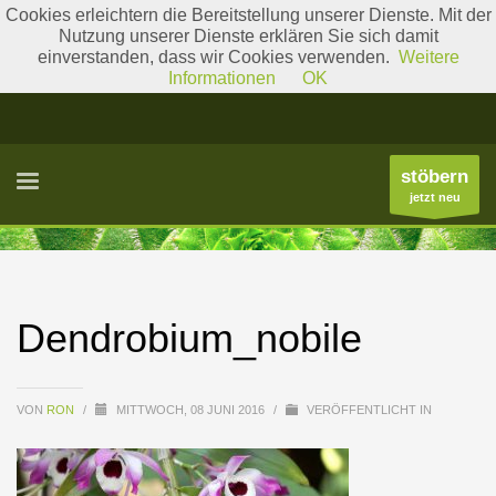
Cookies erleichtern die Bereitstellung unserer Dienste. Mit der
Nutzung unserer Dienste erklären Sie sich damit
einverstanden, dass wir Cookies verwenden.
Weitere
Literatur
Gattungslisten
Informationen
OK
stöbern
jetzt neu
Dendrobium_nobile
VON
RON
/
MITTWOCH, 08 JUNI 2016
/
VERÖFFENTLICHT IN