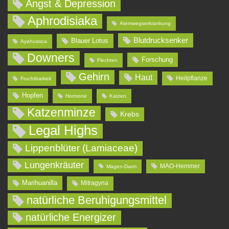
Angst & Depression
Aphrodisiaka
Atemwegserkrankung
Blutdrucksenker
Blauer Lotus
Ayahuasca
Downers
Forschung
Flechten
Gehirn
Haut
Heilpflanze
Fruchtbarkeit
Hopfen
Hormone
Katzen
Katzenminze
Krebs
Legal Highs
Lippenblüter (Lamiaceae)
Lungenkräuter
MAO-Hemmer
Magen-Darm
Marihuanilla
Mitragyna
natürliche Beruhigungsmittel
natürliche Energizer