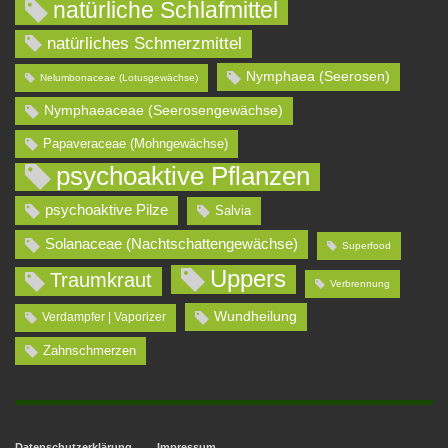
natürliche Schlafmittel
natürliches Schmerzmittel
Nymphaea (Seerosen)
Nelumbonaceae (Lotusgewächse)
Nymphaeaceae (Seerosengewächse)
Papaveraceae (Mohngewächse)
psychoaktive Pflanzen
psychoaktive Pilze
Salvia
Solanaceae (Nachtschattengewächse)
Superfood
Uppers
Traumkraut
Verbrennung
Wundheilung
Verdampfer | Vaporizer
Zahnschmerzen
Datenschutzerklärung
Impressum