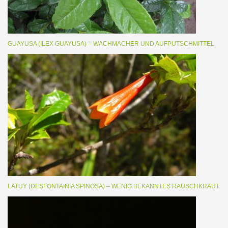
GUAYUSA (ILEX GUAYUSA) – WACHMACHER UND AUFPUTSCHMITTEL
LATUY (DESFONTAINIA SPINOSA) – WENIG BEKANNTES RAUSCHKRAUT