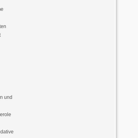
me
ten
t
en und
erole
dative