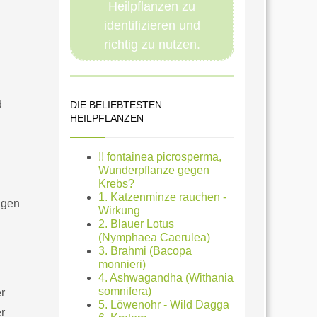
Heilpflanzen zu
identifizieren und
richtig zu nutzen.
d
DIE BELIEBTESTEN
HEILPFLANZEN
!! fontainea picrosperma,
Wunderpflanze gegen
Krebs?
1. Katzenminze rauchen -
ngen
Wirkung
2. Blauer Lotus
(Nymphaea Caerulea)
3. Brahmi (Bacopa
monnieri)
4. Ashwagandha (Withania
somnifera)
r
5. Löwenohr - Wild Dagga
r