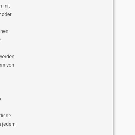
n mit
r oder
nnen
e
 werden
orm von
n
rliche
n jedem