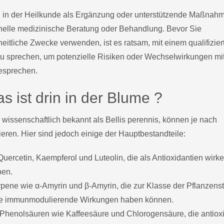
n in der Heilkunde als Ergänzung oder unterstützende Maßnah
ionelle medizinische Beratung oder Behandlung. Bevor Sie
tliche Zwecke verwenden, ist es ratsam, mit einem qualifizier
zu sprechen, um potenzielle Risiken oder Wechselwirkungen mi
esprechen.
s ist drin in der Blume ?
wissenschaftlich bekannt als Bellis perennis, können je nach
ren. Hier sind jedoch einige der Hauptbestandteile:
ercetin, Kaempferol und Luteolin, die als Antioxidantien wirk
ben.
rpene wie α-Amyrin und β-Amyrin, die zur Klasse der Pflanzenst
 immunmodulierende Wirkungen haben können.
Phenolsäuren wie Kaffeesäure und Chlorogensäure, die antioxi