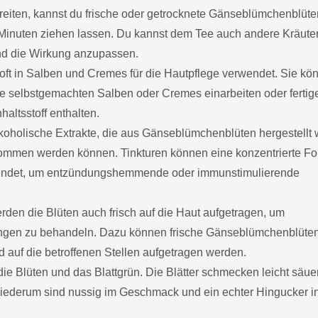
reiten, kannst du frische oder getrocknete Gänseblümchenblüte
Minuten ziehen lassen. Du kannst dem Tee auch andere Kräute
d die Wirkung anzupassen.
t in Salben und Cremes für die Hautpflege verwendet. Sie kö
re selbstgemachten Salben oder Cremes einarbeiten oder fertig
altsstoff enthalten.
koholische Extrakte, die aus Gänseblümchenblüten hergestellt
ommen werden können. Tinkturen können eine konzentrierte F
endet, um entzündungshemmende oder immunstimulierende
rden die Blüten auch frisch auf die Haut aufgetragen, um
ngen zu behandeln. Dazu können frische Gänseblümchenblüte
d auf die betroffenen Stellen aufgetragen werden.
die Blüten und das Blattgrün. Die Blätter schmecken leicht säue
wiederum sind nussig im Geschmack und ein echter Hingucker i