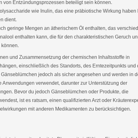
n von Entzündungsprozessen beteiligt sein können.
Polysaccharide wie Inulin, das eine präbiotische Wirkung haben
n dient.
ch geringe Mengen an ätherischem Öl enthalten, das verschie
lool enthalten kann, die für den charakteristischen Geruch u
n können.
tionen und Zusammensetzung der chemischen Inhaltsstoffe in
ngen, einschließlich des Standorts, des Erntezeitpunkts und 
 Gänseblümchen jedoch als sicher angesehen und werden in d
ene Anwendungen verwendet, darunter zur Unterstützung der
ungen. Bevor du jedoch Gänseblümchen oder Produkte, die
ndest, ist es ratsam, einen qualifizierten Arzt oder Kräuterexp
selwirkungen mit anderen Medikamenten zu berücksichtigen.