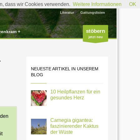
den, dass wir Cookies verwenden.
Weitere Informationen
OK
Literatur
Gattungslisten
stöbern
zenkram +
jetzt neu
r
NEUESTE ARTIKEL IN UNSEREM
BLOG
10 Heilpflanzen für ein
gesundes Herz
nden
Carnegia gigantea:
faszinierender Kaktus
der Wüste
it