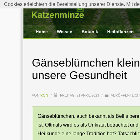
Cookies erleichtern die Bereitstellung unserer Dienste. Mit 
Home
Wissen
Botanik
Heilpflanzen
Gänseblümchen kleine
unsere Gesundheit
VON
RON
/
FREITAG, 21 APRIL 2023
/
VERÖFFENTLICHT
Gänseblümchen, auch bekannt als Bellis perenn
ist. Oftmals wird es als Unkraut betrachtet un
Heilkunde eine lange Tradition hat? Tatsächli