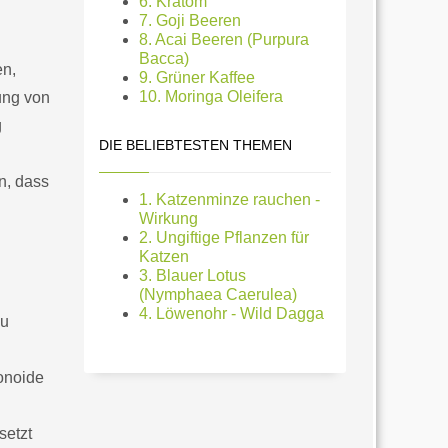
6. Kratom
7. Goji Beeren
8. Acai Beeren (Purpura
Bacca)
en,
9. Grüner Kaffee
10. Moringa Oleifera
ung von
g
DIE BELIEBTESTEN THEMEN
n, dass
1. Katzenminze rauchen -
Wirkung
2. Ungiftige Pflanzen für
Katzen
3. Blauer Lotus
(Nymphaea Caerulea)
4. Löwenohr - Wild Dagga
zu
onoide
setzt