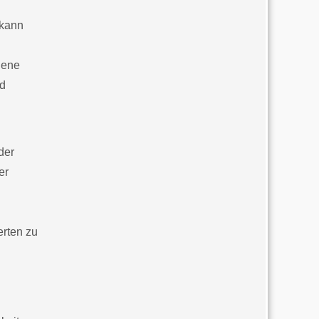
 kann
dene
nd
der
er
erten zu