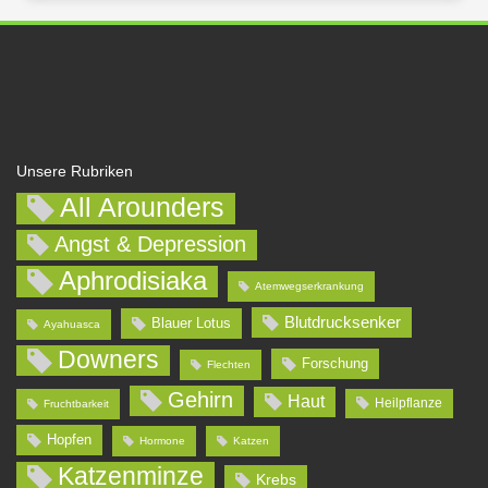
Unsere Rubriken
All Arounders
Angst & Depression
Aphrodisiaka
Atemwegserkrankung
Blutdrucksenker
Blauer Lotus
Ayahuasca
Downers
Forschung
Flechten
Gehirn
Haut
Heilpflanze
Fruchtbarkeit
Hopfen
Hormone
Katzen
Katzenminze
Krebs