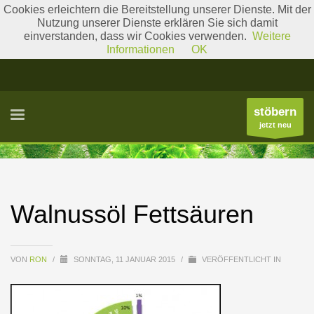
Cookies erleichtern die Bereitstellung unserer Dienste. Mit der
Nutzung unserer Dienste erklären Sie sich damit
einverstanden, dass wir Cookies verwenden.
Weitere
Literatur
Gattungslisten
Informationen
OK
stöbern
jetzt neu
Walnussöl Fettsäuren
VON
RON
/
SONNTAG, 11 JANUAR 2015
/
VERÖFFENTLICHT IN