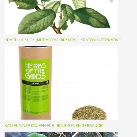
KRA THUM KHOK (MITRAGYNA HIRSUTA) – KRATOM ALTERNATIVE
KATZENMINZE KAUFEN FÜR DEN EIGENEN GEBRAUCH