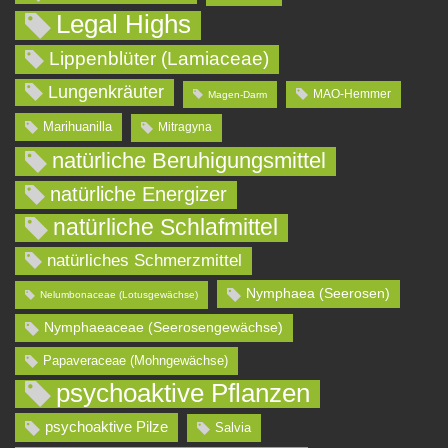
Legal Highs
Lippenblüter (Lamiaceae)
Lungenkräuter
MAO-Hemmer
Magen-Darm
Marihuanilla
Mitragyna
natürliche Beruhigungsmittel
natürliche Energizer
natürliche Schlafmittel
natürliches Schmerzmittel
Nymphaea (Seerosen)
Nelumbonaceae (Lotusgewächse)
Nymphaeaceae (Seerosengewächse)
Papaveraceae (Mohngewächse)
psychoaktive Pflanzen
psychoaktive Pilze
Salvia