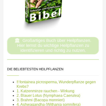
Großartiges Buch über Heilpflanzen.
Hier lernst du wichtige Heilpflanzen zu
identifizieren und richtig zu nutzen.
DIE BELIEBTESTEN HEILPFLANZEN
!! fontainea picrosperma, Wunderpflanze gegen
Krebs?
1. Katzenminze rauchen - Wirkung
2. Blauer Lotus (Nymphaea Caerulea)
3. Brahmi (Bacopa monnieri)
4. Ashwagandha (Withania somnifera)