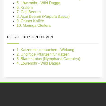
5. Löwenohr - Wild Dagga
6. Kratom
7. Goji Beeren
8. Acai Beeren (Purpura Bacca)
9. Grüner Kaffee
10. Moringa Oleifera
DIE BELIEBTESTEN THEMEN
1. Katzenminze rauchen - Wirkung
2. Ungiftige Pflanzen für Katzen
3. Blauer Lotus (Nymphaea Caerulea)
4. Löwenohr - Wild Dagga