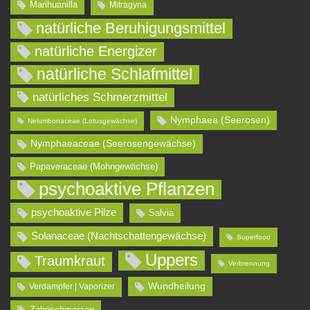
Marihuanilla
Mitragyna
natürliche Beruhigungsmittel
natürliche Energizer
natürliche Schlafmittel
natürliches Schmerzmittel
Nymphaea (Seerosen)
Nelumbonaceae (Lotusgewächse)
Nymphaeaceae (Seerosengewächse)
Papaveraceae (Mohngewächse)
psychoaktive Pflanzen
psychoaktive Pilze
Salvia
Solanaceae (Nachtschattengewächse)
Superfood
Uppers
Traumkraut
Verbrennung
Wundheilung
Verdampfer | Vaporizer
Zahnschmerzen