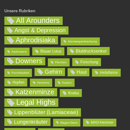
Unsere Rubriken
All Arounders
Angst & Depression
Aphrodisiaka
Atemwegserkrankung
Blutdrucksenker
Blauer Lotus
Ayahuasca
Downers
Forschung
Flechten
Gehirn
Haut
Heilpflanze
Fruchtbarkeit
Hopfen
Hormone
Katzen
Katzenminze
Krebs
Legal Highs
Lippenblüter (Lamiaceae)
Lungenkräuter
MAO-Hemmer
Magen-Darm