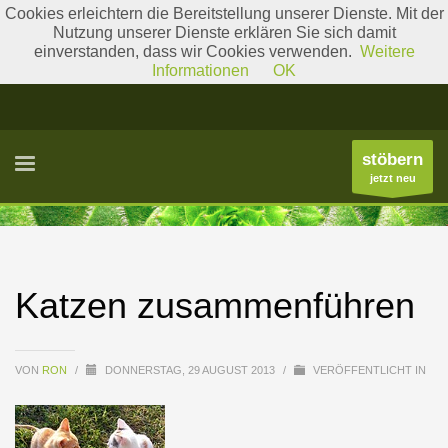
Cookies erleichtern die Bereitstellung unserer Dienste. Mit der
Nutzung unserer Dienste erklären Sie sich damit
einverstanden, dass wir Cookies verwenden.
Weitere
Literatur
Gattungslisten
Informationen
OK
stöbern
jetzt neu
Katzen zusammenführen
VON
RON
/
DONNERSTAG, 29 AUGUST 2013
/
VERÖFFENTLICHT IN