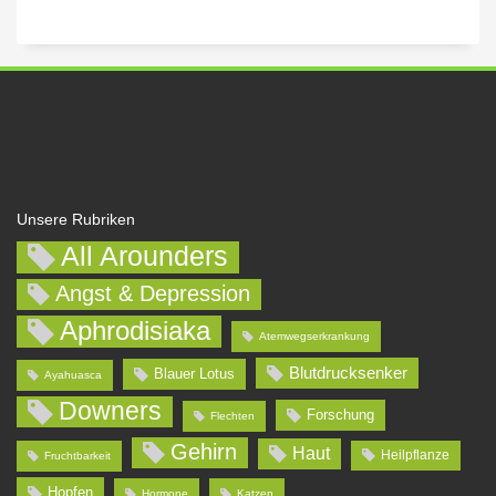
Unsere Rubriken
All Arounders
Angst & Depression
Aphrodisiaka
Atemwegserkrankung
Blutdrucksenker
Blauer Lotus
Ayahuasca
Downers
Forschung
Flechten
Gehirn
Haut
Heilpflanze
Fruchtbarkeit
Hopfen
Hormone
Katzen