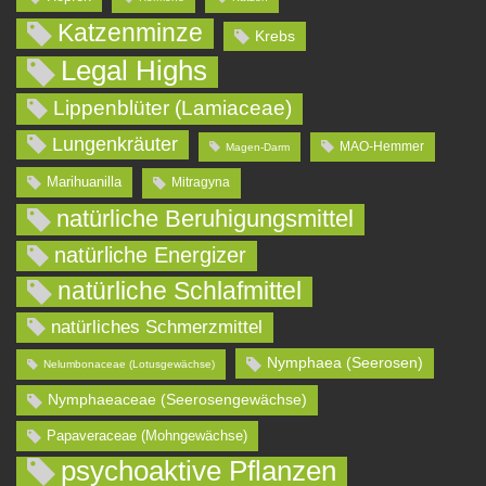
Katzenminze
Krebs
Legal Highs
Lippenblüter (Lamiaceae)
Lungenkräuter
MAO-Hemmer
Magen-Darm
Marihuanilla
Mitragyna
natürliche Beruhigungsmittel
natürliche Energizer
natürliche Schlafmittel
natürliches Schmerzmittel
Nymphaea (Seerosen)
Nelumbonaceae (Lotusgewächse)
Nymphaeaceae (Seerosengewächse)
Papaveraceae (Mohngewächse)
psychoaktive Pflanzen