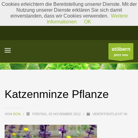
Cookies erleichtern die Bereitstellung unserer Dienste. Mit der
Nutzung unserer Dienste erklären Sie sich damit
einverstanden, dass wir Cookies verwenden.
Weitere
Literatur
Gattungslisten
Informationen
OK
stöbern
jetzt neu
Katzenminze Pflanze
VON
RON
/
FREITAG, 02 NOVEMBER 2012
/
VERÖFFENTLICHT IN