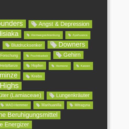
ounders
Angst & Depression
isiaka
Atemwegserkrankung
Ayahuasca
Downers
Blutdrucksenker
Gehirn
Forschung
Fruchtbarkeit
Hopfen
Heilpflanze
Hormone
Katzen
minze
Krebs
 Highs
üter (Lamiaceae)
Lungenkräuter
Marihuanilla
MAO-Hemmer
Mitragyna
che Beruhigungsmittel
he Energizer