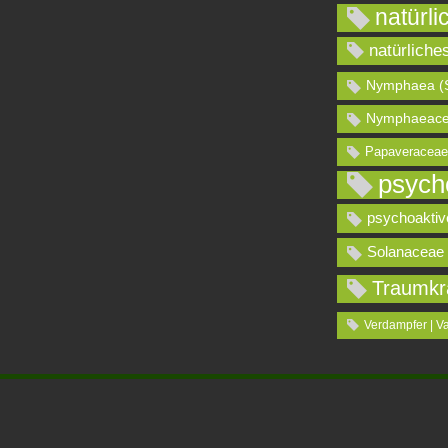
natürli
natürliche
Nymphaea (
Nymphaeace
Papaveraceae
psych
psychoaktiv
Solanaceae
Traumkr
Verdampfer | V