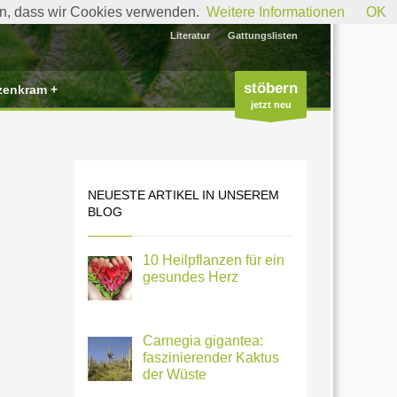
den, dass wir Cookies verwenden.
Weitere Informationen
OK
Literatur
Gattungslisten
stöbern
zenkram +
jetzt neu
NEUESTE ARTIKEL IN UNSEREM
BLOG
10 Heilpflanzen für ein
gesundes Herz
Carnegia gigantea:
faszinierender Kaktus
der Wüste