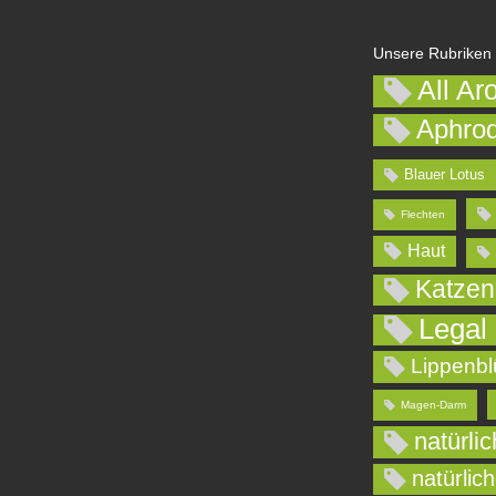
Unsere Rubriken
All Ar
Aphrod
Blauer Lotus
Flechten
Haut
Katzen
Legal
Lippenbl
Magen-Darm
natürli
natürlic