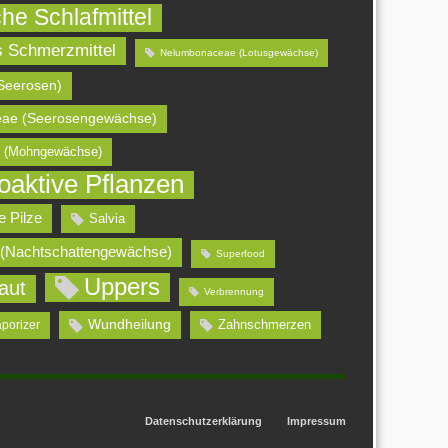
che Schlafmittel
s Schmerzmittel
Nelumbonaceae (Lotusgewächse)
Seerosen)
ae (Seerosengewächse)
 (Mohngewächse)
oaktive Pflanzen
e Pilze
Salvia
 (Nachtschattengewächse)
Superfood
Uppers
aut
Verbrennung
Wundheilung
Zahnschmerzen
aporizer
Datenschutzerklärung
Impressum