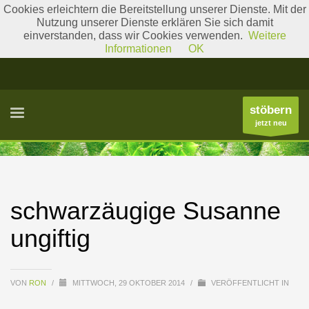
Cookies erleichtern die Bereitstellung unserer Dienste. Mit der
Nutzung unserer Dienste erklären Sie sich damit
einverstanden, dass wir Cookies verwenden.
Weitere
Literatur
Gattungslisten
Informationen
OK
stöbern
jetzt neu
schwarzäugige Susanne
ungiftig
VON
RON
/
MITTWOCH, 29 OKTOBER 2014
/
VERÖFFENTLICHT IN