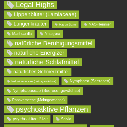
Legal Highs
Lippenblüter (Lamiaceae)
Lungenkräuter
MAO-Hemmer
Magen-Darm
Marihuanilla
Mitragyna
natürliche Beruhigungsmittel
natürliche Energizer
natürliche Schlafmittel
natürliches Schmerzmittel
Nymphaea (Seerosen)
Nelumbonaceae (Lotusgewächse)
Nymphaeaceae (Seerosengewächse)
Papaveraceae (Mohngewächse)
psychoaktive Pflanzen
psychoaktive Pilze
Salvia