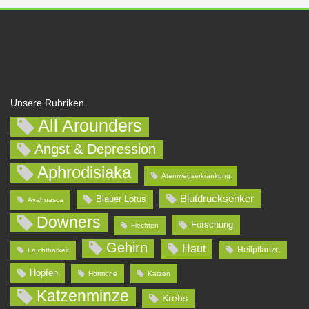
Unsere Rubriken
All Arounders
Angst & Depression
Aphrodisiaka
Atemwegserkrankung
Blutdrucksenker
Blauer Lotus
Ayahuasca
Downers
Forschung
Flechten
Gehirn
Haut
Heilpflanze
Fruchtbarkeit
Hopfen
Hormone
Katzen
Katzenminze
Krebs