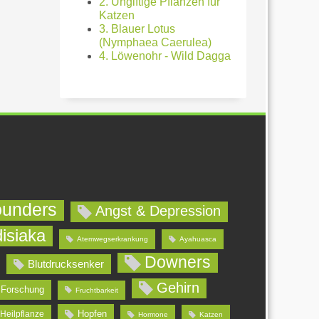
2. Ungiftige Pflanzen für
Katzen
3. Blauer Lotus
(Nymphaea Caerulea)
4. Löwenohr - Wild Dagga
ounders
Angst & Depression
isiaka
Atemwegserkrankung
Ayahuasca
Downers
Blutdrucksenker
Gehirn
Forschung
Fruchtbarkeit
Hopfen
Heilpflanze
Hormone
Katzen