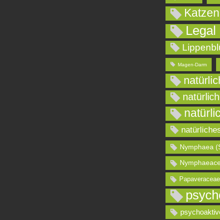
Katzen
Legal
Lippenbl
Magen-Darm
natürli
natürlic
natürli
natürliche
Nymphaea (
Nymphaeace
Papaveraceae
psych
psychoaktiv