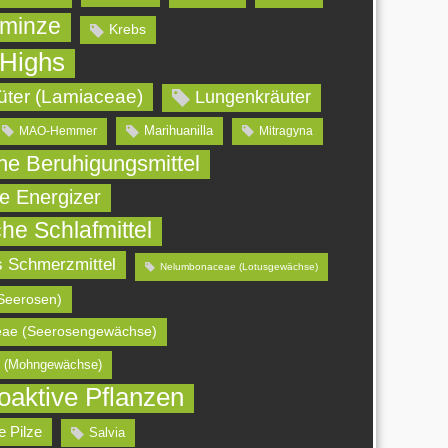
minze
Krebs
 Highs
üter (Lamiaceae)
Lungenkräuter
Marihuanilla
MAO-Hemmer
Mitragyna
che Beruhigungsmittel
he Energizer
che Schlafmittel
s Schmerzmittel
Nelumbonaceae (Lotusgewächse)
Seerosen)
ae (Seerosengewächse)
 (Mohngewächse)
oaktive Pflanzen
e Pilze
Salvia