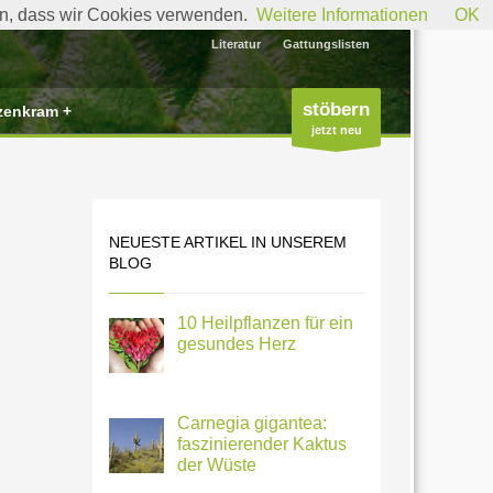
den, dass wir Cookies verwenden.
Weitere Informationen
OK
Literatur
Gattungslisten
stöbern
zenkram +
jetzt neu
NEUESTE ARTIKEL IN UNSEREM
BLOG
10 Heilpflanzen für ein
gesundes Herz
Carnegia gigantea:
faszinierender Kaktus
der Wüste