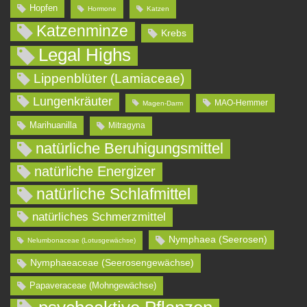
Hopfen
Hormone
Katzen
Katzenminze
Krebs
Legal Highs
Lippenblüter (Lamiaceae)
Lungenkräuter
MAO-Hemmer
Magen-Darm
Marihuanilla
Mitragyna
natürliche Beruhigungsmittel
natürliche Energizer
natürliche Schlafmittel
natürliches Schmerzmittel
Nymphaea (Seerosen)
Nelumbonaceae (Lotusgewächse)
Nymphaeaceae (Seerosengewächse)
Papaveraceae (Mohngewächse)