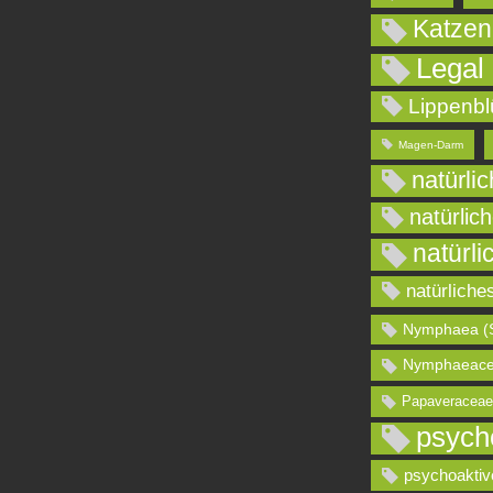
Katzen
Legal
Lippenbl
Magen-Darm
natürli
natürlic
natürli
natürliche
Nymphaea (
Nymphaeace
Papaveraceae
psych
psychoaktiv