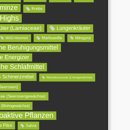
minze
Krebs
 Highs
üter (Lamiaceae)
Lungenkräuter
Marihuanilla
MAO-Hemmer
Mitragyna
che Beruhigungsmittel
he Energizer
che Schlafmittel
s Schmerzmittel
Nelumbonaceae (Lotusgewächse)
Seerosen)
ae (Seerosengewächse)
 (Mohngewächse)
oaktive Pflanzen
e Pilze
Salvia