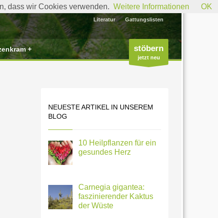
den, dass wir Cookies verwenden.
Weitere Informationen
OK
Literatur
Gattungslisten
stöbern
zenkram +
jetzt neu
NEUESTE ARTIKEL IN UNSEREM
BLOG
10 Heilpflanzen für ein
gesundes Herz
Carnegia gigantea:
faszinierender Kaktus
der Wüste