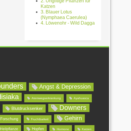
2. Ungiftige Pflanzen für
Katzen
3. Blauer Lotus
(Nymphaea Caerulea)
4. Löwenohr - Wild Dagga
ounders
Angst & Depression
isiaka
Atemwegserkrankung
Ayahuasca
Downers
Blutdrucksenker
Gehirn
Forschung
Fruchtbarkeit
Hopfen
Heilpflanze
Hormone
Katzen