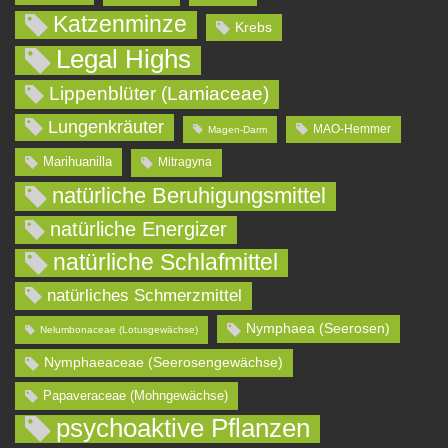
Katzenminze
Krebs
Legal Highs
Lippenblüter (Lamiaceae)
Lungenkräuter
MAO-Hemmer
Magen-Darm
Marihuanilla
Mitragyna
natürliche Beruhigungsmittel
natürliche Energizer
natürliche Schlafmittel
natürliches Schmerzmittel
Nymphaea (Seerosen)
Nelumbonaceae (Lotusgewächse)
Nymphaeaceae (Seerosengewächse)
Papaveraceae (Mohngewächse)
psychoaktive Pflanzen