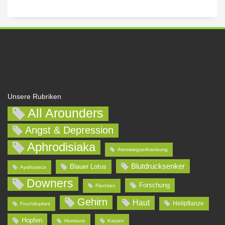
Unsere Rubriken
All Arounders
Angst & Depression
Aphrodisiaka
Atemwegserkrankung
Blutdrucksenker
Blauer Lotus
Ayahuasca
Downers
Forschung
Flechten
Gehirn
Haut
Heilpflanze
Fruchtbarkeit
Hopfen
Hormone
Katzen