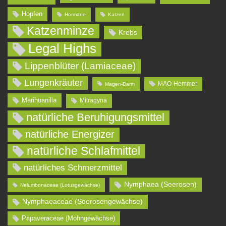
Hopfen
Hormone
Katzen
Katzenminze
Krebs
Legal Highs
Lippenblüter (Lamiaceae)
Lungenkräuter
MAO-Hemmer
Magen-Darm
Marihuanilla
Mitragyna
natürliche Beruhigungsmittel
natürliche Energizer
natürliche Schlafmittel
natürliches Schmerzmittel
Nymphaea (Seerosen)
Nelumbonaceae (Lotusgewächse)
Nymphaeaceae (Seerosengewächse)
Papaveraceae (Mohngewächse)