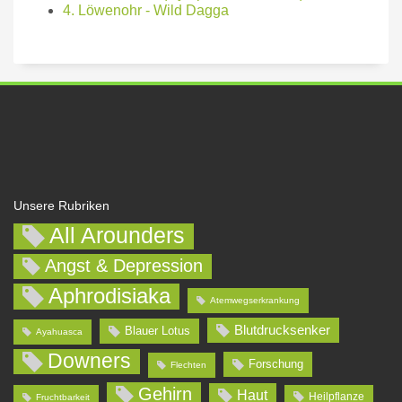
4. Löwenohr - Wild Dagga
Unsere Rubriken
All Arounders
Angst & Depression
Aphrodisiaka
Atemwegserkrankung
Blutdrucksenker
Blauer Lotus
Ayahuasca
Downers
Forschung
Flechten
Gehirn
Haut
Heilpflanze
Fruchtbarkeit