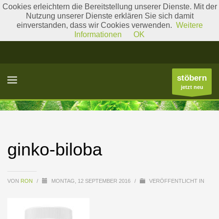
Cookies erleichtern die Bereitstellung unserer Dienste. Mit der
Nutzung unserer Dienste erklären Sie sich damit
einverstanden, dass wir Cookies verwenden.
Weitere
Literatur
Gattungslisten
Informationen
OK
stöbern
jetzt neu
ginko-biloba
VON
RON
/
MONTAG, 12 SEPTEMBER 2016
/
VERÖFFENTLICHT IN