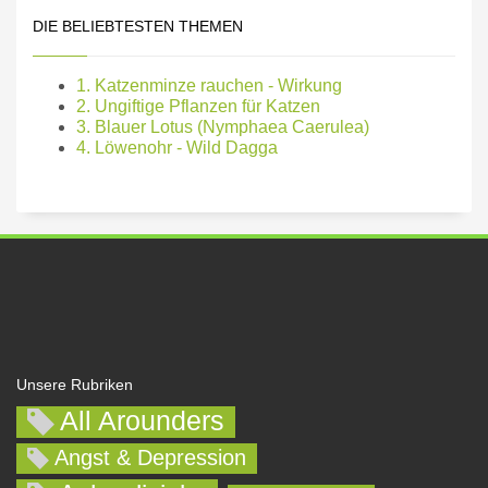
DIE BELIEBTESTEN THEMEN
1. Katzenminze rauchen - Wirkung
2. Ungiftige Pflanzen für Katzen
3. Blauer Lotus (Nymphaea Caerulea)
4. Löwenohr - Wild Dagga
Unsere Rubriken
All Arounders
Angst & Depression