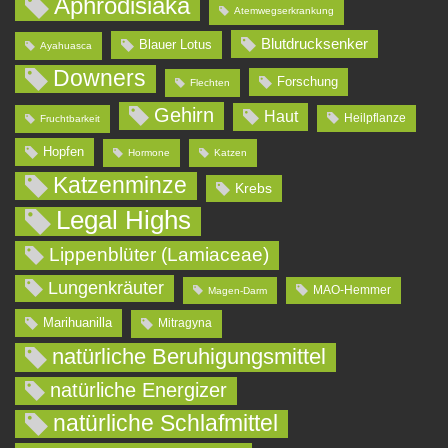
Aphrodisiaka
Atemwegserkrankung
Blutdrucksenker
Blauer Lotus
Ayahuasca
Downers
Forschung
Flechten
Gehirn
Haut
Heilpflanze
Fruchtbarkeit
Hopfen
Hormone
Katzen
Katzenminze
Krebs
Legal Highs
Lippenblüter (Lamiaceae)
Lungenkräuter
MAO-Hemmer
Magen-Darm
Marihuanilla
Mitragyna
natürliche Beruhigungsmittel
natürliche Energizer
natürliche Schlafmittel