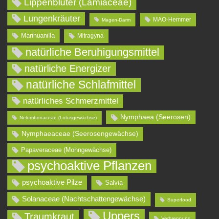
Lippenblüter (Lamiaceae)
Lungenkräuter
MAO-Hemmer
Magen-Darm
Marihuanilla
Mitragyna
natürliche Beruhigungsmittel
natürliche Energizer
natürliche Schlafmittel
natürliches Schmerzmittel
Nymphaea (Seerosen)
Nelumbonaceae (Lotusgewächse)
Nymphaeaceae (Seerosengewächse)
Papaveraceae (Mohngewächse)
psychoaktive Pflanzen
psychoaktive Pilze
Salvia
Solanaceae (Nachtschattengewächse)
Superfood
Uppers
Traumkraut
Verbrennung