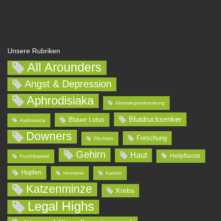
Unsere Rubriken
All Arounders
Angst & Depression
Aphrodisiaka
Atemwegserkrankung
Blutdrucksenker
Blauer Lotus
Ayahuasca
Downers
Forschung
Flechten
Gehirn
Haut
Heilpflanze
Fruchtbarkeit
Hopfen
Hormone
Katzen
Katzenminze
Krebs
Legal Highs