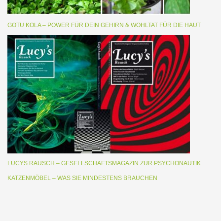
GOTU KOLA – POWER FÜR DEIN GEHIRN & WOHLTAT FÜR DIE HAUT
LUCYS RAUSCH – GESELLSCHAFTSMAGAZIN ZUR PSYCHONAUTIK
KATZENMÖBEL – WAS SIE MINDESTENS BRAUCHEN