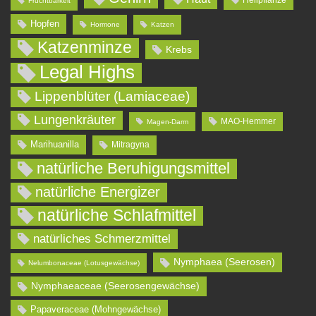
Fruchtbarkeit
Hopfen
Hormone
Katzen
Katzenminze
Krebs
Legal Highs
Lippenblüter (Lamiaceae)
Lungenkräuter
MAO-Hemmer
Magen-Darm
Marihuanilla
Mitragyna
natürliche Beruhigungsmittel
natürliche Energizer
natürliche Schlafmittel
natürliches Schmerzmittel
Nymphaea (Seerosen)
Nelumbonaceae (Lotusgewächse)
Nymphaeaceae (Seerosengewächse)
Papaveraceae (Mohngewächse)