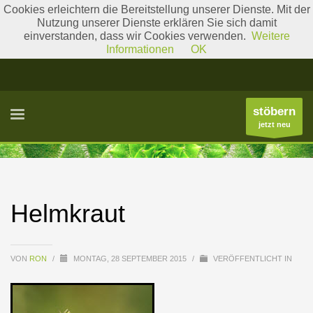
Cookies erleichtern die Bereitstellung unserer Dienste. Mit der
Nutzung unserer Dienste erklären Sie sich damit
einverstanden, dass wir Cookies verwenden.
Weitere
Literatur
Gattungslisten
Informationen
OK
stöbern
jetzt neu
Helmkraut
VON
RON
/
MONTAG, 28 SEPTEMBER 2015
/
VERÖFFENTLICHT IN