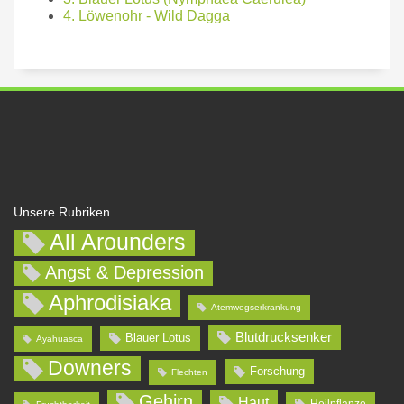
4. Löwenohr - Wild Dagga
Unsere Rubriken
All Arounders
Angst & Depression
Aphrodisiaka
Atemwegserkrankung
Blutdrucksenker
Blauer Lotus
Ayahuasca
Downers
Forschung
Flechten
Gehirn
Haut
Heilpflanze