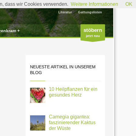
den, dass wir Cookies verwenden.
Weitere Informationen
OK
Literatur
Gattungslisten
stöbern
zenkram +
jetzt neu
NEUESTE ARTIKEL IN UNSEREM
BLOG
10 Heilpflanzen für ein
gesundes Herz
Carnegia gigantea:
faszinierender Kaktus
der Wüste