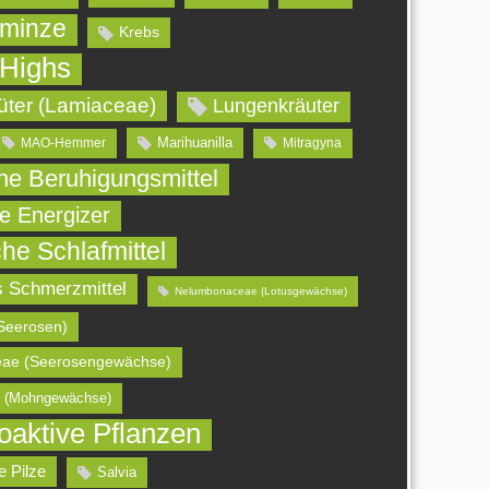
minze
Krebs
 Highs
üter (Lamiaceae)
Lungenkräuter
Marihuanilla
MAO-Hemmer
Mitragyna
che Beruhigungsmittel
he Energizer
che Schlafmittel
s Schmerzmittel
Nelumbonaceae (Lotusgewächse)
Seerosen)
ae (Seerosengewächse)
 (Mohngewächse)
oaktive Pflanzen
e Pilze
Salvia