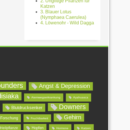
2. Ungiftige Pflanzen für
Katzen
3. Blauer Lotus
(Nymphaea Caerulea)
4. Löwenohr - Wild Dagga
ounders
Angst & Depression
isiaka
Atemwegserkrankung
Ayahuasca
Downers
Blutdrucksenker
Gehirn
Forschung
Fruchtbarkeit
Hopfen
Heilpflanze
Hormone
Katzen