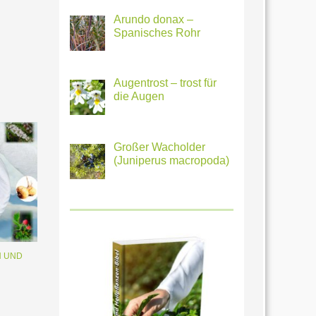
Arundo donax –
Spanisches Rohr
Augentrost – trost für
die Augen
Großer Wacholder
(Juniperus macropoda)
H UND