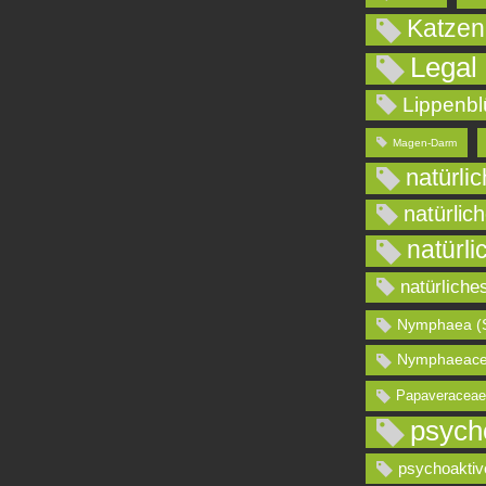
Katzen
Legal
Lippenbl
Magen-Darm
natürli
natürlic
natürli
natürliche
Nymphaea (
Nymphaeace
Papaveraceae
psych
psychoaktiv