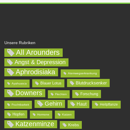
Unsere Rubriken
All Arounders
Angst & Depression
Aphrodisiaka
Atemwegserkrankung
Blutdrucksenker
Blauer Lotus
Ayahuasca
Downers
Forschung
Flechten
Gehirn
Haut
Heilpflanze
Fruchtbarkeit
Hopfen
Hormone
Katzen
Katzenminze
Krebs