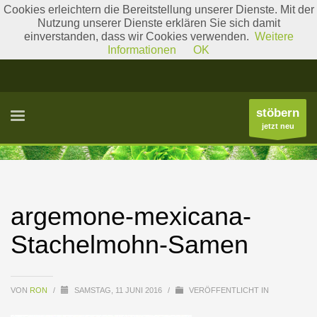
Cookies erleichtern die Bereitstellung unserer Dienste. Mit der
Nutzung unserer Dienste erklären Sie sich damit
einverstanden, dass wir Cookies verwenden.
Weitere
Literatur
Gattungslisten
Informationen
OK
stöbern
jetzt neu
argemone-mexicana-
Stachelmohn-Samen
VON
RON
/
SAMSTAG, 11 JUNI 2016
/
VERÖFFENTLICHT IN