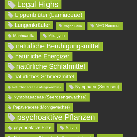
Legal Highs
Lippenblüter (Lamiaceae)
Lungenkräuter
MAO-Hemmer
Magen-Darm
Marihuanilla
Mitragyna
natürliche Beruhigungsmittel
natürliche Energizer
natürliche Schlafmittel
natürliches Schmerzmittel
Nymphaea (Seerosen)
Nelumbonaceae (Lotusgewächse)
Nymphaeaceae (Seerosengewächse)
Papaveraceae (Mohngewächse)
psychoaktive Pflanzen
psychoaktive Pilze
Salvia