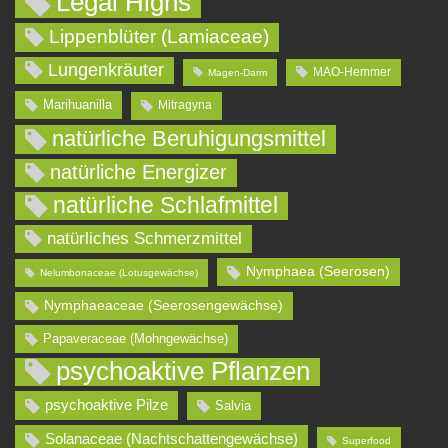
Legal Highs
Lippenblüter (Lamiaceae)
Lungenkräuter
MAO-Hemmer
Magen-Darm
Marihuanilla
Mitragyna
natürliche Beruhigungsmittel
natürliche Energizer
natürliche Schlafmittel
natürliches Schmerzmittel
Nymphaea (Seerosen)
Nelumbonaceae (Lotusgewächse)
Nymphaeaceae (Seerosengewächse)
Papaveraceae (Mohngewächse)
psychoaktive Pflanzen
psychoaktive Pilze
Salvia
Solanaceae (Nachtschattengewächse)
Superfood