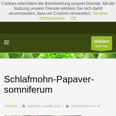
Cookies erleichtern die Bereitstellung unserer Dienste. Mit der
Nutzung unserer Dienste erklären Sie sich damit
einverstanden, dass wir Cookies verwenden.
Weitere
Literatur
Gattungslisten
Informationen
OK
stöbern
jetzt neu
Schlafmohn-Papaver-
somniferum
VON
RON
/
SAMSTAG, 02 APRIL 2016
/
VERÖFFENTLICHT IN