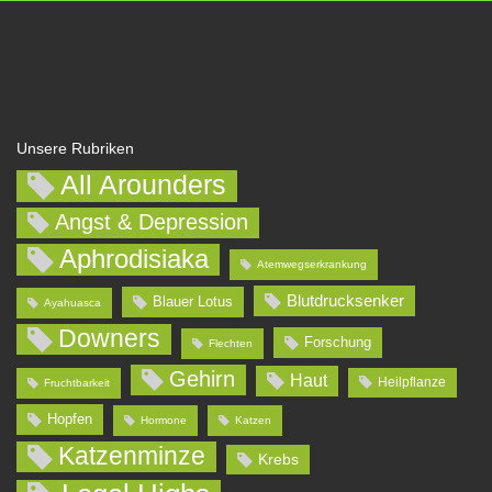
Unsere Rubriken
All Arounders
Angst & Depression
Aphrodisiaka
Atemwegserkrankung
Blutdrucksenker
Blauer Lotus
Ayahuasca
Downers
Forschung
Flechten
Gehirn
Haut
Heilpflanze
Fruchtbarkeit
Hopfen
Hormone
Katzen
Katzenminze
Krebs