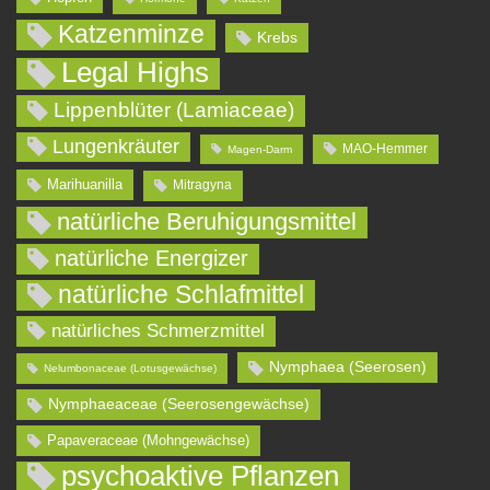
Katzenminze
Krebs
Legal Highs
Lippenblüter (Lamiaceae)
Lungenkräuter
MAO-Hemmer
Magen-Darm
Marihuanilla
Mitragyna
natürliche Beruhigungsmittel
natürliche Energizer
natürliche Schlafmittel
natürliches Schmerzmittel
Nymphaea (Seerosen)
Nelumbonaceae (Lotusgewächse)
Nymphaeaceae (Seerosengewächse)
Papaveraceae (Mohngewächse)
psychoaktive Pflanzen