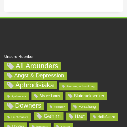
Unsere Rubriken
All Arounders
Angst & Depression
Aphrodisiaka
Atemwegserkrankung
Blutdrucksenker
Blauer Lotus
Ayahuasca
Downers
Forschung
Flechten
Gehirn
Haut
Heilpflanze
Fruchtbarkeit
Hopfen
Hormone
Katzen