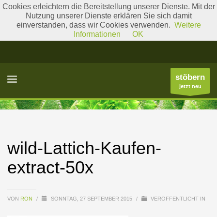
Cookies erleichtern die Bereitstellung unserer Dienste. Mit der
Nutzung unserer Dienste erklären Sie sich damit
einverstanden, dass wir Cookies verwenden.
Weitere
Literatur
Gattungslisten
Informationen
OK
stöbern
jetzt neu
wild-Lattich-Kaufen-
extract-50x
VON
RON
/
SONNTAG, 27 SEPTEMBER 2015
/
VERÖFFENTLICHT IN