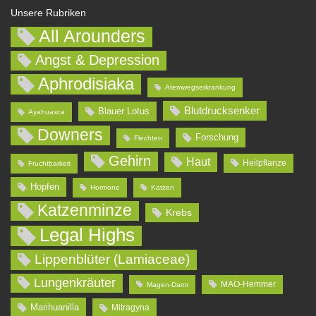
Unsere Rubriken
All Arounders
Angst & Depression
Aphrodisiaka
Atemwegserkrankung
Blutdrucksenker
Blauer Lotus
Ayahuasca
Downers
Forschung
Flechten
Gehirn
Haut
Heilpflanze
Fruchtbarkeit
Hopfen
Hormone
Katzen
Katzenminze
Krebs
Legal Highs
Lippenblüter (Lamiaceae)
Lungenkräuter
MAO-Hemmer
Magen-Darm
Marihuanilla
Mitragyna