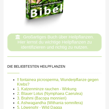
Großartiges Buch über Heilpflanzen.
Hier lernst du wichtige Heilpflanzen zu
identifizieren und richtig zu nutzen.
DIE BELIEBTESTEN HEILPFLANZEN
!! fontainea picrosperma, Wunderpflanze gegen
Krebs?
1. Katzenminze rauchen - Wirkung
2. Blauer Lotus (Nymphaea Caerulea)
3. Brahmi (Bacopa monnieri)
4. Ashwagandha (Withania somnifera)
5. Löwenohr - Wild Dagga