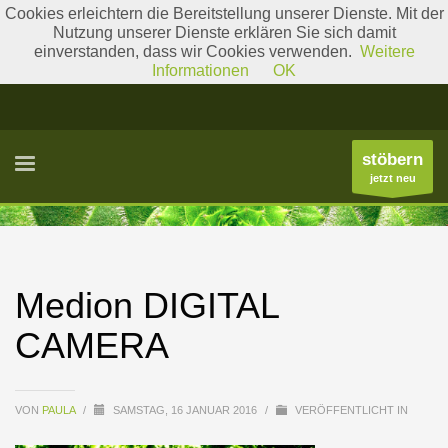
Cookies erleichtern die Bereitstellung unserer Dienste. Mit der
Nutzung unserer Dienste erklären Sie sich damit
einverstanden, dass wir Cookies verwenden.
Weitere
Literatur
Gattungslisten
Informationen
OK
stöbern
jetzt neu
Medion DIGITAL
CAMERA
VON
PAULA
/
SAMSTAG, 16 JANUAR 2016
/
VERÖFFENTLICHT IN