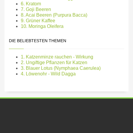
6. Kratom
7. Goji Beeren
8. Acai Beeren (Purpura Bacca)
9. Grüner Kaffee
10. Moringa Oleifera
DIE BELIEBTESTEN THEMEN
1. Katzenminze rauchen - Wirkung
2. Ungiftige Pflanzen für Katzen
3. Blauer Lotus (Nymphaea Caerulea)
4. Löwenohr - Wild Dagga