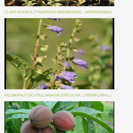
CLAVO HUASCA (TYNANTHUS PANURENSIS) – APHRODISIAKA
HELMKRAUT (SCUTELLARIA GALERICULATA, LATERIFLORA L.)