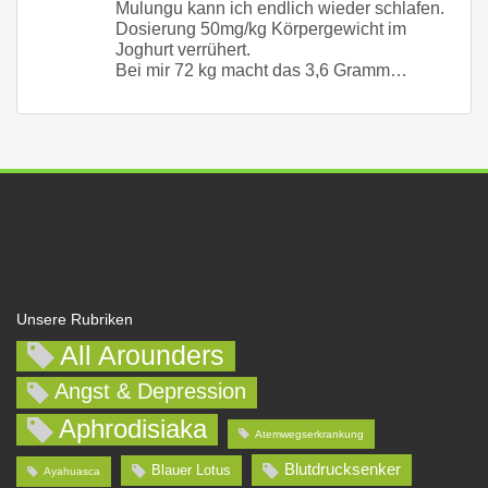
Mulungu kann ich endlich wieder schlafen.
Dosierung 50mg/kg Körpergewicht im
Joghurt verrühert.
Bei mir 72 kg macht das 3,6 Gramm…
Unsere Rubriken
All Arounders
Angst & Depression
Aphrodisiaka
Atemwegserkrankung
Blutdrucksenker
Blauer Lotus
Ayahuasca