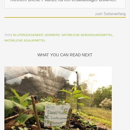
zum Seitenanfang
TAGS
BLUTDRUCKSENKER
,
DOWNERS
,
NATÜRLICHE BERUHIGUNGSMITTEL
,
NATÜRLICHE SCHLAFMITTEL
WHAT YOU CAN READ NEXT