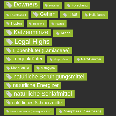
Downers
Forschung
Flechten
Gehirn
Haut
Heilpflanze
Fruchtbarkeit
Hopfen
Hormone
Katzen
Katzenminze
Krebs
Legal Highs
Lippenblüter (Lamiaceae)
Lungenkräuter
MAO-Hemmer
Magen-Darm
Marihuanilla
Mitragyna
natürliche Beruhigungsmittel
natürliche Energizer
natürliche Schlafmittel
natürliches Schmerzmittel
Nymphaea (Seerosen)
Nelumbonaceae (Lotusgewächse)