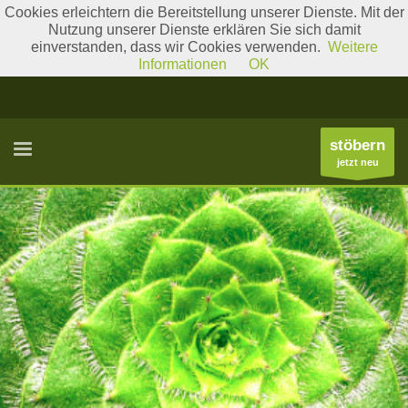
Cookies erleichtern die Bereitstellung unserer Dienste. Mit der
Nutzung unserer Dienste erklären Sie sich damit
einverstanden, dass wir Cookies verwenden.
Weitere
Literatur
Gattungslisten
Informationen
OK
stöbern
jetzt neu